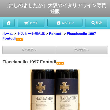
［にしのよしたか］大阪のイタリアワイン専門
通販
カート
ログイン
検索
ホーム
＞
トスカーナ州の赤
＞
Fontodi
＞
Flaccianello 1997
Fontodi
前の商品へ
次の商品へ
Flaccianello 1997 Fontodi