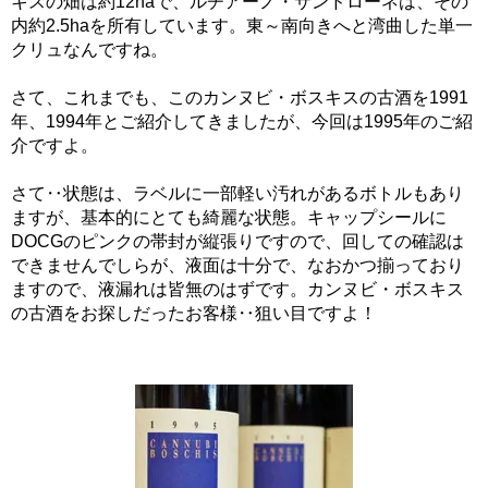
キスの畑は約12haで、ルチアーノ・サンドローネは、その
内約2.5haを所有しています。東～南向きへと湾曲した単一
クリュなんですね。
さて、これまでも、このカンヌビ・ボスキスの古酒を1991
年、1994年とご紹介してきましたが、今回は1995年のご紹
介ですよ。
さて‥状態は、ラベルに一部軽い汚れがあるボトルもあり
ますが、基本的にとても綺麗な状態。キャップシールに
DOCGのピンクの帯封が縦張りですので、回しての確認は
できませんでしらが、液面は十分で、なおかつ揃っており
ますので、液漏れは皆無のはずです。カンヌビ・ボスキス
の古酒をお探しだったお客様‥狙い目ですよ！