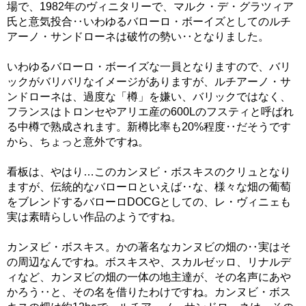
場で、1982年のヴィニタリーで、マルク・デ・グラツィア
氏と意気投合‥いわゆるバローロ・ボーイズとしてのルチ
アーノ・サンドローネは破竹の勢い‥となりました。
いわゆるバローロ・ボーイズな一員となりますので、バリ
ックがバリバリなイメージがありますが、ルチアーノ・サ
ンドローネは、過度な「樽」を嫌い、バリックではなく、
フランスはトロンセやアリエ産の600Lのフスティと呼ばれ
る中樽で熟成されます。新樽比率も20%程度‥だそうです
から、ちょっと意外ですね。
看板は、やはり…このカンヌビ・ボスキスのクリュとなり
ますが、伝統的なバローロといえば‥な、様々な畑の葡萄
をブレンドするバローロDOCGとしての、レ・ヴィニェも
実は素晴らしい作品のようですね。
カンヌビ・ボスキス。かの著名なカンヌビの畑の‥実はそ
の周辺なんですね。ボスキスや、スカルゼッロ、リナルデ
ィなど、カンヌビの畑の一体の地主達が、その名声にあや
かろう‥と、その名を借りたわけですね。カンヌビ・ボス