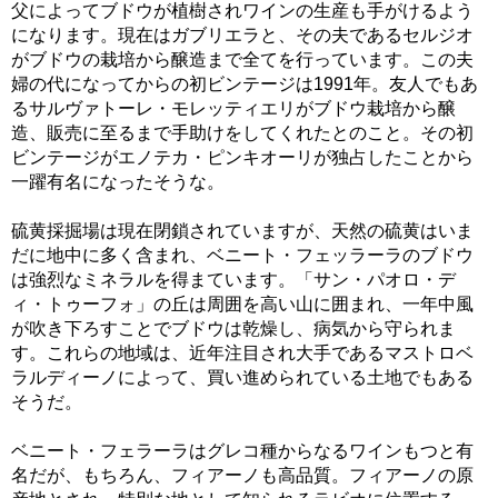
父によってブドウが植樹されワインの生産も手がけるよう
になります。現在はガブリエラと、その夫であるセルジオ
がブドウの栽培から醸造まで全てを行っています。この夫
婦の代になってからの初ビンテージは1991年。友人でもあ
るサルヴァトーレ・モレッティエリがブドウ栽培から醸
造、販売に至るまで手助けをしてくれたとのこと。その初
ビンテージがエノテカ・ピンキオーリが独占したことから
一躍有名になったそうな。
硫黄採掘場は現在閉鎖されていますが、天然の硫黄はいま
だに地中に多く含まれ、ベニート・フェッラーラのブドウ
は強烈なミネラルを得まています。「サン・パオロ・デ
ィ・トゥーフォ」の丘は周囲を高い山に囲まれ、一年中風
が吹き下ろすことでブドウは乾燥し、病気から守られま
す。これらの地域は、近年注目され大手であるマストロベ
ラルディーノによって、買い進められている土地でもある
そうだ。
ベニート・フェラーラはグレコ種からなるワインもつと有
名だが、もちろん、フィアーノも高品質。フィアーノの原