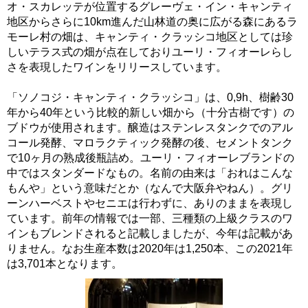
オ・スカレッテが位置するグレーヴェ・イン・キャンティ
地区からさらに10km進んだ山林道の奥に広がる森にあるラ
モーレ村の畑は、キャンティ・クラッシコ地区としては珍
しいテラス式の畑が点在しておりユーリ・フィオーレらし
さを表現したワインをリリースしています。
「ソノコジ・キャンティ・クラッシコ」は、0,9h、樹齢30
年から40年という比較的新しい畑から（十分古樹です）の
ブドウが使用されます。醸造はステンレスタンクでのアル
コール発酵、マロラクティック発酵の後、セメントタンク
で10ヶ月の熟成後瓶詰め。ユーリ・フィオーレブランドの
中ではスタンダードなもの。名前の由来は「おれはこんな
もんや」という意味だとか（なんで大阪弁やねん）。グリ
ーンハーベストやセニエは行わずに、ありのままを表現し
ています。前年の情報では一部、三種類の上級クラスのワ
インもブレンドされると記載しましたが、今年は記載があ
りません。なお生産本数は2020年は1,250本、この2021年
は3,701本となります。