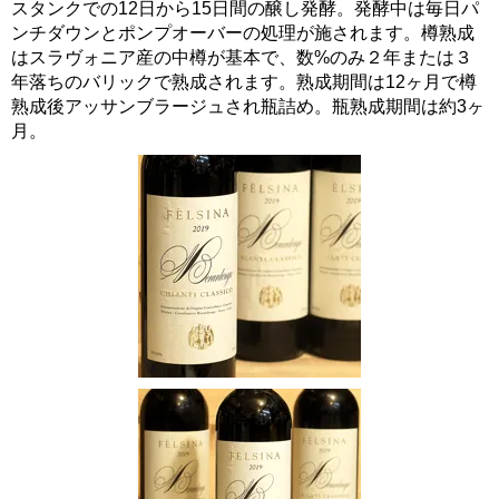
スタンクでの12日から15日間の醸し発酵。発酵中は毎日パ
ンチダウンとポンプオーバーの処理が施されます。樽熟成
はスラヴォニア産の中樽が基本で、数%のみ２年または３
年落ちのバリックで熟成されます。熟成期間は12ヶ月で樽
熟成後アッサンブラージュされ瓶詰め。瓶熟成期間は約3ヶ
月。