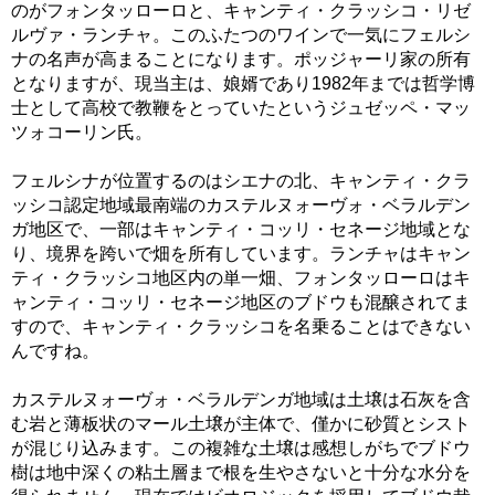
のがフォンタッローロと、キャンティ・クラッシコ・リゼ
ルヴァ・ランチャ。このふたつのワインで一気にフェルシ
ナの名声が高まることになります。ポッジャーリ家の所有
となりますが、現当主は、娘婿であり1982年までは哲学博
士として高校で教鞭をとっていたというジュゼッペ・マッ
ツォコーリン氏。
フェルシナが位置するのはシエナの北、キャンティ・クラ
ッシコ認定地域最南端のカステルヌォーヴォ・ベラルデン
ガ地区で、一部はキャンティ・コッリ・セネージ地域とな
り、境界を跨いで畑を所有しています。ランチャはキャン
ティ・クラッシコ地区内の単一畑、フォンタッローロはキ
ャンティ・コッリ・セネージ地区のブドウも混醸されてま
すので、キャンティ・クラッシコを名乗ることはできない
んですね。
カステルヌォーヴォ・ベラルデンガ地域は土壌は石灰を含
む岩と薄板状のマール土壌が主体で、僅かに砂質とシスト
が混じり込みます。この複雑な土壌は感想しがちでブドウ
樹は地中深くの粘土層まで根を生やさないと十分な水分を