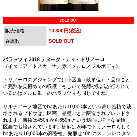
SOLD OUT
販売価格
19,800円(税込)
在庫数
SOLD OUT
パラッツィ 2018 テヌータ・ディ・トリノーロ
《イタリア／トスカーナ／赤／メルロ／フルボディ》
トリノーロのアジェンダでは小区画（畝単位）・品種ごと
に完熟を見極めての収穫、そしいて発酵や熟成が行われて
いるのはメルロ単一のパラッツィも同じですね。
サルテアーノ地区でhaあたり10,000本という高い密植で栽
培されるブドウは、区画、品種ごとに醸造されブレンドさ
れます。海抜は450mから650mという斜面に様々な品種、
区画で栽培されています。樹齢は26年でトリノーロらしく
haあたり10,000本の高密植。発酵は40hlのステンレスタン