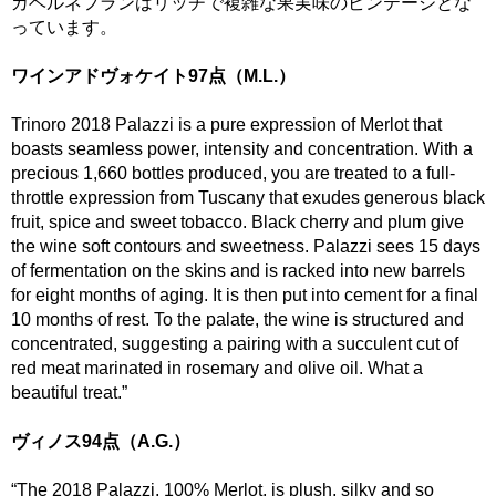
カベルネフランはリッチで複雑な果実味のビンテージとな
っています。
ワインアドヴォケイト97点（M.L.）
Trinoro 2018 Palazzi is a pure expression of Merlot that
boasts seamless power, intensity and concentration. With a
precious 1,660 bottles produced, you are treated to a full-
throttle expression from Tuscany that exudes generous black
fruit, spice and sweet tobacco. Black cherry and plum give
the wine soft contours and sweetness. Palazzi sees 15 days
of fermentation on the skins and is racked into new barrels
for eight months of aging. It is then put into cement for a final
10 months of rest. To the palate, the wine is structured and
concentrated, suggesting a pairing with a succulent cut of
red meat marinated in rosemary and olive oil. What a
beautiful treat.”
ヴィノス94点（A.G.）
“The 2018 Palazzi, 100% Merlot, is plush, silky and so