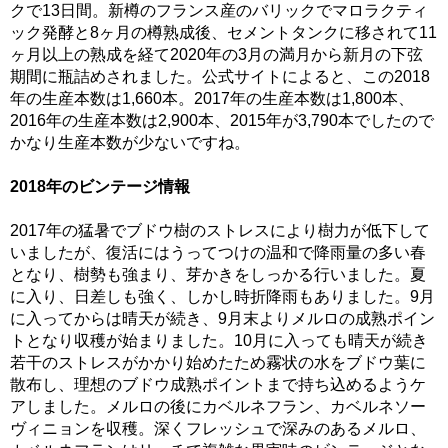
クで13日間。新樽のフランス産のバリックでマロラクティ
ック発酵と8ヶ月の樽熟成後、セメントタンクに移されて11
ヶ月以上の熟成を経て2020年の3月の満月から新月の下弦
期間に瓶詰めされました。公式サイトによると、この2018
年の生産本数は1,660本。2017年の生産本数は1,800本、
2016年の生産本数は2,900本、2015年が3,790本でしたので
かなり生産本数が少ないですね。
2018年のビンテージ情報
2017年の猛暑でブドウ樹のストレスにより樹力が低下して
いましたが、復活にはうってつけの温和で降雨量の多い春
となり、樹勢も強まり、芽かきをしっかる行いました。夏
に入り、日差しも強く、しかし時折降雨もありました。9月
に入ってからは晴天が続き、9月末よりメルロの成熟ポイン
トとなり収穫が始まりました。10月に入っても晴天が続き
若干のストレスがかかり始めたため霧状の水をブドウ葉に
散布し、理想のブドウ成熟ポイントまで持ち込めるようケ
アしました。メルロの後にカベルネフラン、カベルネソー
ヴィニョンを収穫。深くフレッシュで深みのあるメルロ、