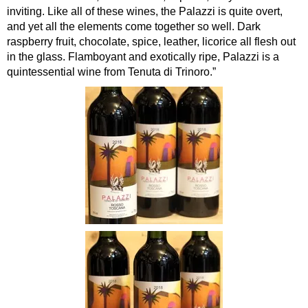
inviting. Like all of these wines, the Palazzi is quite overt,
and yet all the elements come together so well. Dark
raspberry fruit, chocolate, spice, leather, licorice all flesh out
in the glass. Flamboyant and exotically ripe, Palazzi is a
quintessential wine from Tenuta di Trinoro.”