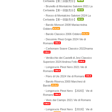
Cerbaiola【第二回販売分】
・Brunello di Montalcino Salvioni 2021 La
Cerbaiola【第一回販売分】
・Rosso di Montalcino Salvioni 2024 La
Cerbaiola【第一回販売分】
・Barolo Monsori 2008 Mariacristina
Oddero
・Barolo Classico 2006 Oddero
・Dessimis Pinot Grigio 2024 Vie di
Romans
・Carbonare Soave Classico 2022Inama
・Verdicchio dei Castelli di Jesi Classico
Superiore 2024 Andrea Felici
・Longorucis Pinot Nero 2021 Vie di
Romans
・Flors di Uis 2024 Vie di Romans
・Barolo Riserva 2000 Marchesi di
Barolo
・Longorucis Pinot Nero 【2020】 Vie di
Romans
・Voos dai Ciamps 2021 Vie di Romans
・Longorucis Pinot Nero 【2019】 Vie di