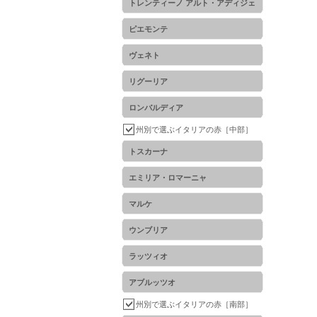
トレンティーノ アルト・アディジェ
ピエモンテ
ヴェネト
リグーリア
ロンバルディア
州別で選ぶイタリアの赤［中部］
トスカーナ
エミリア・ロマーニャ
マルケ
ウンブリア
ラッツィオ
アブルッツオ
州別で選ぶイタリアの赤［南部］