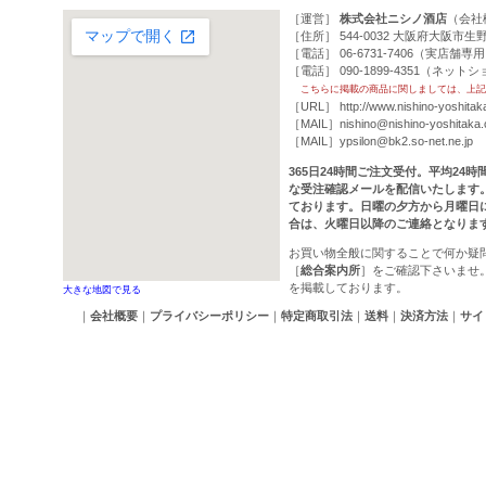
［運営］
株式会社ニシノ酒店
（
会社
［住所］ 544-0032 大阪府大阪市生野
［電話］ 06-6731-7406（実店舗専
［電話］ 090-1899-4351（ネッ
こちらに掲載の商品に関しましては、上記
［URL］
http://www.nishino-yoshitak
［MAIL］
nishino@nishino-yoshitaka
［MAIL］
ypsilon@bk2.so-net.ne.jp
365日24時間ご注文受付。平均24
な受注確認メールを配信いたします
ております。日曜の夕方から月曜日
合は、火曜日以降のご連絡となりま
お買い物全般に関することで何か疑
［
総合案内所
］をご確認下さいませ
を掲載しております。
大きな地図で見る
｜
会社概要
｜
プライバシーポリシー
｜
特定商取引法
｜
送料
｜
決済方法
｜
サイ