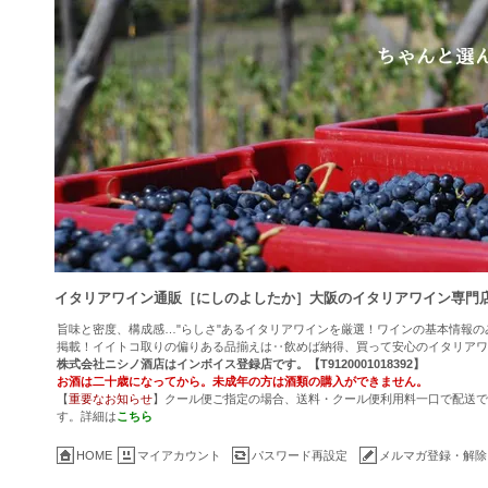
イタリアワイン通販［にしのよしたか］大阪のイタリアワイン専門
旨味と密度、構成感…"らしさ"あるイタリアワインを厳選！ワインの基本情報
掲載！イイトコ取りの偏りある品揃えは‥飲めば納得、買って安心のイタリアワ
株式会社ニシノ酒店はインボイス登録店です。【T9120001018392】
お酒は二十歳になってから。未成年の方は酒類の購入ができません。
【
重要なお知らせ
】クール便ご指定の場合、送料・クール便利用料一口で配送でき
す。詳細は
こちら
HOME
マイアカウント
パスワード再設定
メルマガ登録・解除