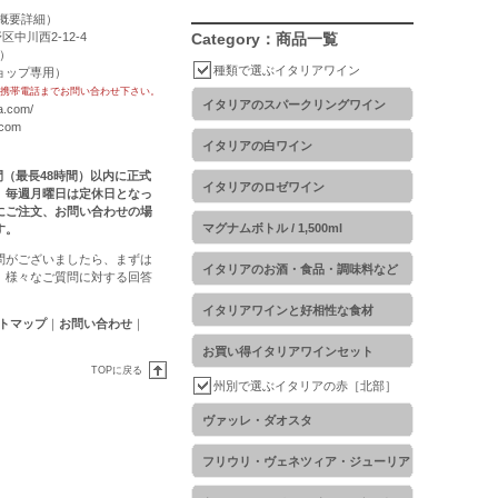
概要詳細
）
区中川西2-12-4
Category：商品一覧
用）
種類で選ぶイタリアワイン
トショップ専用）
携帯電話までお問い合わせ下さい。
イタリアのスパークリングワイン
a.com/
.com
イタリアの白ワイン
時間（最長48時間）以内に正式
イタリアのロゼワイン
。毎週月曜日は定休日となっ
にご注文、お問い合わせの場
マグナムボトル / 1,500ml
す。
問がございましたら、まずは
イタリアのお酒・食品・調味料など
。様々なご質問に対する回答
イタリアワインと好相性な食材
トマップ
｜
お問い合わせ
｜
お買い得イタリアワインセット
TOPに戻る
州別で選ぶイタリアの赤［北部］
ヴァッレ・ダオスタ
フリウリ・ヴェネツィア・ジューリア