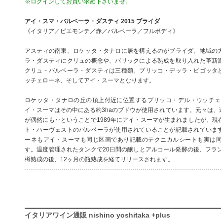
※ログインしてお買い求め下さいませ。
アイ・スマ・バルベーラ・ダスティ 2015 ブライダ
《イタリア／ピエモンテ／赤／バルベーラ／フルボディ》
アスティの南東、ロケッタ・タナロに居を構えるのがブライダ。地域の
ラ・ダスティにクリュの概念や、バリックによる熟成を取り入れた革新
クリュ・バルベーラ・ダスティは三種類。ブリッコ・デッラ・ビゴッタ
ッチェローネ、そしてアイ・スーマとなります。
ロケッタ・タナロの丘の頂上付近に位置するブリッコ・デル・ウッチェロ
イ・スーマはその中にある約3haのブドウが使用されています。元々は、
が偶然にも‥ということで1989年にアイ・スーマが生まれましたが、現
ト・ハーヴェストのバルベーラが使用されていることが記載されていま
ーネもアイ・スーマも同じ区画であり記載のテクニカルシートも実は
す。温度管理されたタンクで20日間の醸しとアルコール発酵の後、フラン
樽熟成の後、12ヶ月の瓶熟成を経てリリースされます。
イタリアワイン通販 nishino yoshitaka +plus