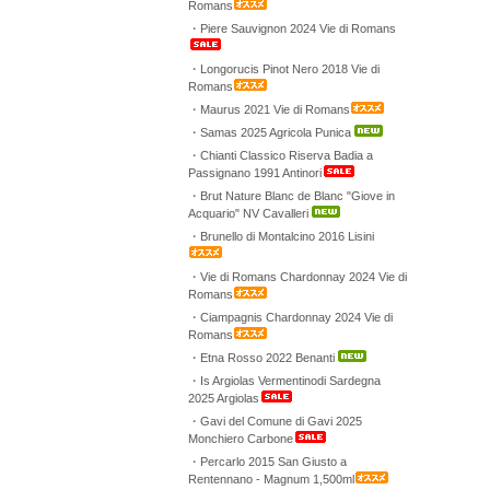
Romans
・Piere Sauvignon 2024 Vie di Romans
・Longorucis Pinot Nero 2018 Vie di
Romans
・Maurus 2021 Vie di Romans
・Samas 2025 Agricola Punica
・Chianti Classico Riserva Badia a
Passignano 1991 Antinori
・Brut Nature Blanc de Blanc "Giove in
Acquario" NV Cavalleri
・Brunello di Montalcino 2016 Lisini
・Vie di Romans Chardonnay 2024 Vie di
Romans
・Ciampagnis Chardonnay 2024 Vie di
Romans
・Etna Rosso 2022 Benanti
・Is Argiolas Vermentinodi Sardegna
2025 Argiolas
・Gavi del Comune di Gavi 2025
Monchiero Carbone
・Percarlo 2015 San Giusto a
Rentennano - Magnum 1,500ml