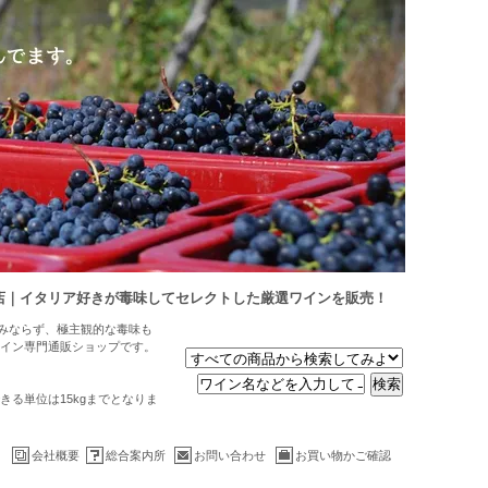
店｜イタリア好きが毒味してセレクトした厳選ワインを販売！
のみならず、極主観的な毒味も
イン専門通販ショップです。
る単位は15kgまでとなりま
会社概要
総合案内所
お問い合わせ
お買い物かご確認