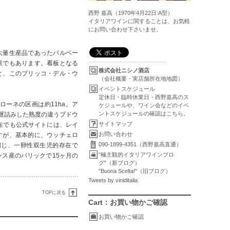
西野 嘉高（1970年4月22日:A型）
イタリアワインに関することは、お気軽
にお問い合わせ下さいませ。
大量生産品であったバルベー
派でもあります。看板となる
株式会社ニシノ酒店
と、このブリッコ・デル・ウ
（会社概要・実店舗所在地地図）
イベントスケジュール
定休日・臨時休業日・西野嘉高のス
ーネの区画は約11ha。ア
ケジュールや、ワイン会などのイベ
ントスケジュールの確認はこちら。
遅詰みした熟度の違うブドウ
サイトマップ
在でも公式サイトには、レイ
お問い合わせ
すが、基本的に、ウッチェロ
090-1899-4351（西野嘉高直通）
同じ、一卵性双生児的存在で
"極主観的イタリアワインブロ
ス産のバリックで15ヶ月の
グ"（新ブログ）
"Buona Scelta!"（旧ブログ）
Tweets by viniditalia
TOPに戻る
Cart：お買い物かご確認
お買い物かご確認