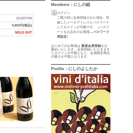
Members：にしの組
ログイン
ご購入時に会員登録された場合、登
2018/07/06
録したメールアドレスとパスワード
9,800円(税込)
にてログインが可能です。（パスワ
ードをお忘れのお客様→
パスワード
SOLD OUT
再設定
）
はじめてのお客様は
新規会員登録
をお
薦めいたします。会員登録いただきます
とログインが可能となり、会員限定商品
の購入が可能となります。
Profile：にしのよしたか