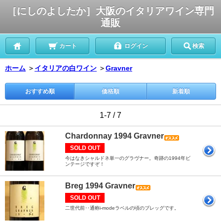
［にしのよしたか］大阪のイタリアワイン専門
通販
カート
ログイン
検索
ホーム
＞
イタリアの白ワイン
＞
Gravner
おすすめ順
価格順
新着順
1-7 / 7
Chardonnay 1994 Gravner
SOLD OUT
今はなきシャルドネ単一のグラヴナー。奇跡の1994年ビ
ンテージですぞ！
Breg 1994 Gravner
SOLD OUT
二世代前‥通称i-modeラベルの頃のブレッグです。