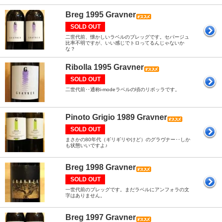
Breg 1995 Gravner
SOLD OUT
二世代前、懐かしいラベルのブレッグです。セパージュ
比率不明ですが、いい感じでトロってるんじゃないか
な？
Ribolla 1995 Gravner
SOLD OUT
二世代前‥通称i-modeラベルの頃のリボッラです。
Pinoto Grigio 1989 Gravner
SOLD OUT
まさかの80年代（ギリギリやけど）のグラヴナー‥しか
も状態いいですよ♪
Breg 1998 Gravner
SOLD OUT
一世代前のブレッグです。まだラベルにアンフォラの文
字はありません。
Breg 1997 Gravner