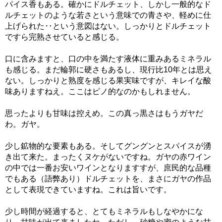
パイス香もある。確かにドルチェット、しかし一般的なド
ルチェットのような若さという意味での青さや、軽めに仕
上げられた‥という意図はない。しっかりとドルチェット
ですら完熟させていると感じる。
口に含みますと、口の中を満たす液体に重みあるミネラル
も感じる。まだ輪郭に硬さもあるし、現行比10年とは思え
ない。しっかりと熟度を感じる果実味ですが、キレイな酸
味ありますねえ。ここはピノ的なのかもしれません。
思ったよりも甘味は控えめ。この真っ黒さはもうガヤだ
わ。ガヤ。
少し鉱物的な要素もある。そしてグングンとスパイスが湧
き出て来た。まったくヌケがないですね。ガヤの赤ワイン
の中では一番お安いワインとなりますすが、庶民的な品種
でもある（語弊あり）ドルチェットを、まさにガヤの作品
として表現できていますね。これは旨いです。
少し時間が経過すると、とてもミネラルもしなやかにな