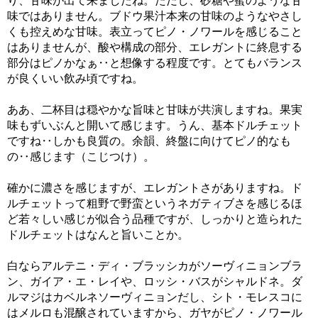
り、甘味が出て来ましたね。ただし、砂糖や蜜のような甘
味ではありません。ブドウ果汁本来の甘味のようなやさし
くも控えめな甘味。表立ってピノ・ノワールを感じること
はありませんが、酸や構成の部分、エレガントに終息する
部分はピノかなぁ‥と想像する程度です。とてもバランス
が良くいい飲み頃ですね。
ああ、二杯目は穏やかな旨味と甘味が共演しますね。果実
味もずいぶんと開いて感じます。うん、基本ドルチェット
ですね‥しかも良質の。余韻、終盤に向けてピノ的なも
の‥感じます（こじつけ）。
確かに濃さを感じますが、エレガントさがありますね。ド
ルチェットって粗野で野蛮というネガティブさを感じるほ
ど若々しい感じが似合う品種ですが、しっかりと造られた
ドルチェットはなんと旨いことか。
白ならアルテニ・ディ・ブラッシカがソーヴィニョンブラ
ン、ガイア・エ・レイや、ロッシ・バスがシャルドネ。ダ
ルマジはカベルネソーヴィニョンだし、シト・モレスコに
はメルロも混醸されていますから、ガヤがピノ・ノワール