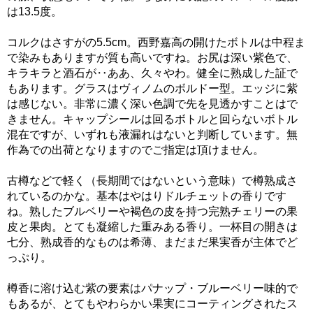
は13.5度。
コルクはさすがの5.5cm。西野嘉高の開けたボトルは中程ま
で染みもありますが質も高いですね。お尻は深い紫色で、
キラキラと酒石が‥ああ、久々やわ。健全に熟成した証で
もあります。グラスはヴィノムのボルドー型。エッジに紫
は感じない。非常に濃く深い色調で先を見透かすことはで
きません。キャップシールは回るボトルと回らないボトル
混在ですが、いずれも液漏れはないと判断しています。無
作為での出荷となりますのでご指定は頂けません。
古樽などで軽く（長期間ではないという意味）で樽熟成さ
れているのかな。基本はやはりドルチェットの香りです
ね。熟したブルベリーや褐色の皮を持つ完熟チェリーの果
皮と果肉。とても凝縮した重みある香り。一杯目の開きは
七分、熟成香的なものは希薄、まだまだ果実香が主体でど
っぷり。
樽香に溶け込む紫の要素はパナップ・ブルーベリー味的で
もあるが、とてもやわらかい果実にコーティングされたス