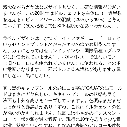
残念ながらガヤは公式サイトもなく、正確な情報がござい
ませんが、この2004年はドルチェットを主体に（←過半数
を超える）ピノ・ノワールの混醸（20%から40%）と考え
ています（飲んだ感じでは30%程度かなあ‥わからん）。
ラベルデザインは、かつて「イ・ファギーニ・ドーロ」と
いうセカンドブランド名だったキジの絵でお馴染みです
ね。ガヤにとってはセカンドラインや、国際品種（ダルマ
ジには使われていません）、バルバレスコではないモノ
（旧バローロにも使われていません）に使われることの多
い意匠となります。一部ボトルに染み汚れがありますが気
にしない、気にしない。
真っ黒のキャップシールの頭に白文字の"GAJA"の凸モール
ドはまさにガヤらしい。キキャップシールの状態も良く、
液面も十分な高さをキープしていますよ。色調はまだまだ
しっかりと赤黒さがありますね。これはドルチェットの色
が強いのかもしれません。瓶底には小さめのインスタント
コーヒー状の澱が遊ぶ程度で、現行比10年を思うと少な目
の澱、状態もいいですね。ちなみに表記のアルコール度数