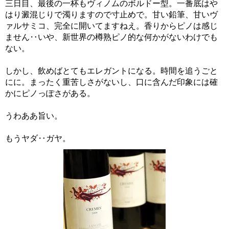
三日目、最後の一杯もヴィノムのボルドー型。一番底はや
はり澱混じりで濁りますので寸止めで。甘い鉛筆、甘いヴ
ァルサミコ、完全に開いてますねえ。香りからピノは感じ
ません‥いや、新世界の樽熟ピノ的な何かがないわけでも
ない。
しかし、飲めばとてもエレガントになる。時間を追うごと
にに。まったく重苦しさがないし、口に含んだ印象には確
かにピノっぽさがある。
うわああ旨い。
もうヤダ‥ガヤ。