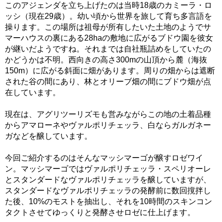
このアジェンダを立ち上げたのは当時18歳のカミーラ・ロ
ッシ（現在29歳）。幼い頃から世界を旅して育ち多言語を
操ります。この場所は祖母が所有したいた土地のようでサ
マーハウスの裏にある28haの敷地に広がるブドウ園を彼女
が継いだようですね。それまでは自社瓶詰めをしていたの
かどうかは不明。西向きの高さ300mの山頂から麓（海抜
150m）に広がる斜面に畑があります。周りの畑からは遮断
された谷の間にあり、林とオリーブ畑の間にブドウ畑が点
在しています。
現在は、アグリツーリズモも営みながらこの地の土着品種
からアマローネやヴァルポリチェッラ、白ならガルガネー
ガなどを醸しています。
今回ご紹介するのはそんなマッシマーゴが醸すロゼワイ
ン。マッシマーゴではヴァルポリチェッラ・スペリオーレ
とスタンダードなヴァルポリチェッラを醸していますが、
スタンダードなヴァルポリチェッラの発酵前に数回撹拌し
た後、10%のモストを抽出し、それを10時間のスキンコン
タクトさせてゆっくりと発酵させロゼに仕上げます。