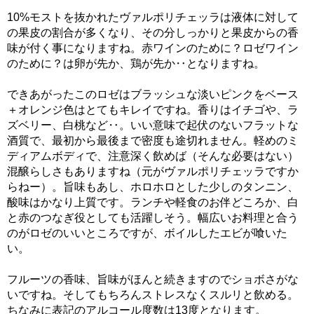
10%モストを抜かれたヴァルポリチェッラは液体に対して
の果皮の割合が多くなり、その分しっかりと果皮からの香
味が付く事になりますね。赤ワインのために？ロゼワイン
のために？は卵が先か、鶏が先か‥となりますね。
できあがったこのロゼはブラッシュな淡いピンクをベース
＋オレンジ色はとてもキレイですね。香りはイチゴや、ラ
ズベリー、白桃など‥。いい意味で起伏のないフラットな
酒質で、最初から最後まで密度も途切れません。軽めのミ
ディアムボディで、注意深く飲めば（そんな必要はない）
混醸らしさもありますね（元がヴァルポリチェッラですか
らねー）。旨味もあし、ホロホロとした少しのタンニン、
酸味はかなり上質です。ランチや軽食のお伴どころか、白
と赤のつなぎ役としても活躍しそう。幅広いお料理と合う
のがロゼのいいところですが、ボイルしたエビが喰いた
い。
フルーツの香味、旨味がほんと続きますのでショボさがな
いですね。そしてもちろんストレスなくスルリと飲める。
ちなみに表記のアルコール度数は13度となります。