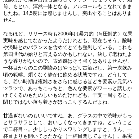
前、もとい、渾然一体となる。アルコールもこなれてきま
したね。14,5度には感じませんし、突出することはありま
せん。
なるほど、リリース時も2006年は暴力的（≒圧倒的）な果
実味を感じてなかったようだけれども、現在もそう。酸味
や渋味とのバランスを含めてとても整列している。これも
第四世代の始りと言えるのかもしれない。決して老ねたよ
うな香りがないので、古酒感はそう強くはありませんが、
一杯目からのこの馴染みはやっぱり古酒だし、第一次飲み
頃の範疇。煩くなく静かに飲める状態ですね。どうして
も、若い時期は複雑さをさらに感じるほど各要素が元気ハ
ツラツで、あっちこっちと、色んな要素がワーっと話しか
けてくるのもたのしいものだけれども、干支一周すると、
閉じではない落ち着きがほっこりするんだよね。
甘過ぎないのもいいですね。あ、グラスの中で渋味がもっ
とサラサラとして、おいしくなってきますね。ということ
で二杯目‥。少ししっかりスワリングしますと、うん、一
杯目よりも開いてきたかな（一杯目閉じてません）。果実