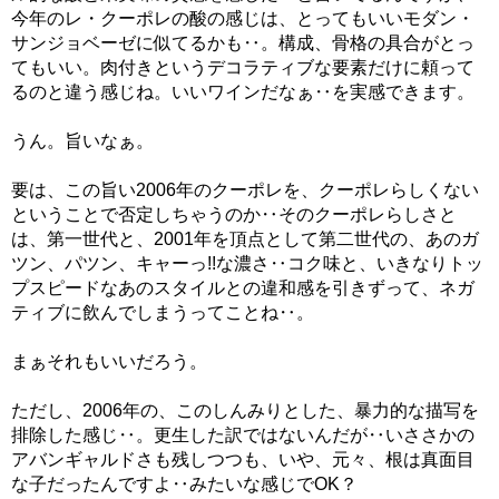
今年のレ・クーポレの酸の感じは、とってもいいモダン・
サンジョベーゼに似てるかも‥。構成、骨格の具合がとっ
てもいい。肉付きというデコラティブな要素だけに頼って
るのと違う感じね。いいワインだなぁ‥を実感できます。
うん。旨いなぁ。
要は、この旨い2006年のクーポレを、クーポレらしくない
ということで否定しちゃうのか‥そのクーポレらしさと
は、第一世代と、2001年を頂点として第二世代の、あのガ
ツン、パツン、キャーっ!!な濃さ‥コク味と、いきなりトッ
プスピードなあのスタイルとの違和感を引きずって、ネガ
ティブに飲んでしまうってことね‥。
まぁそれもいいだろう。
ただし、2006年の、このしんみりとした、暴力的な描写を
排除した感じ‥。更生した訳ではないんだが‥いささかの
アバンギャルドさも残しつつも、いや、元々、根は真面目
な子だったんですよ‥みたいな感じでOK？