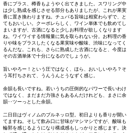
香にプラス、樽香もようやく出てきました。スワリング中
は少し熟成を感じさせる部分もありましたが、これが果実
香に置き換わりますね。チュパる旨味は相変わらずで、と
てもおいしい。クーポレらしく、ワイン単体でも飲めてし
まいますが、古酒になると少しお料理が欲しくなります
ね。ワイワイする情報量に気を取られない分。お料理の香
りや味をプラスしたくなる果実味や酸味、渋味になってく
るんだな。これも、さらに熟成した古酒になると、今度は
その古酒単体で十分になるのでしょうが。
旨いやろー！という圧ではなく、ほら、おいしいやろ？そ
う耳打ちされて、うんうんとうなずく感じ。
余韻も長いですね。若いうちの圧倒的なパワーで長いわけ
ではなく、まだまだ力強さもあるんだけれども、まさに余
韻‥ツーっとした余韻。
二日目はヴィノムのブルネッロ型。初日よりも香りが開い
てますね。そして飲み口に甘味がマシマシですが、酸味も
輪郭を感じるようになり構成感もしっかりと感じます。決