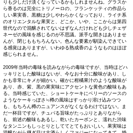
りも少しだけ淡くなっているかもしれませんね。グラスか
ら香るのは完全にトリノーロの、フランケッティの作品ら
しい果実香。黒糖は少しやわらかくなっており、ライチ系
のオリエンタルな果実と、どこか、いや、ここからは第四
世代なので混醸されてないはずなんだけれども少しチェザ
ネーゼの風味を感じるのが不思議。派手な開きはありませ
んが、閉じももちろんない。色んな要素が馴染んできてい
る感覚はありますが、いわゆる熟成香のようなものはほぼ
感じられません。
2009年当時の毒味を読みながらの毒味ですが、当時ほどハ
ッキリとした酸味はないが、今なお十分に酸味があり、し
かも非常にキメが細かい。確かに柑橘果汁のような酸味が
あり、赤、紫、黒の果実味にアクセントな黄色の酸味もあ
る。当時感じていた、ショートケーキにベリーのソースの
ようなケーキっぽさ≒樽の風味はすっかり溶け込みつつ
も、もちろん樽のニュアンスがなくなるわけではない。ま
だ一杯目ですが、チュパる旨味がたっぷりとありながら
も、前述の酸味もあるし、乾いたカーボンと、濡れた渋味
なタンニンもしっとりとしててとてもおいしい。果実味は
混醸ながら継ぎ目は古酒らしくファジーになってきて、婚