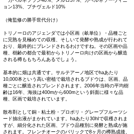
カベルネフラン40%、メルロ37%、カベルネソーヴィニ
ョン13%、プチヴェルド10%
（俺監修の勝手世代分け）
トリノーロのアジェンダでは小区画（畝単位）・品種ごと
に完熟を見極めての収穫、そしいて発酵や熟成が行われて
おり、最終的にブレンドされるわけですね。その区画や品
種、樹齢の都合で最初からトリノーロ向けの区画から醸造
される樽ももちろんあるでしょう。
基本的に畑は共通です。サルテアーノ地区でhaあたり
10,000本という高い密植で栽培されるブドウは、区画、品
種ごとに醸造されブレンドされます。2006年当時の平均樹
齢は16年、海抜は400mから600mという斜面に様々な品
種、区画で栽培されています。
散布剤として銅・粘土粉・プロポリ・グレープフルーツシ
ード抽出液がまかれています。haあたり30hlで収穫されま
すが、細分化された区画、ブドウ品種別に発酵と熟成が施
されます。フレンチオークのバリックで8ヶ月の樽熟成後、