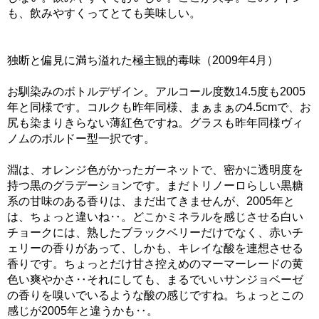
も、飲みやすくってとても美味しい。
独断と偏見に満ち溢れた極主観的毒味（2009年4月）
お馴染みのボトルデザイン。アルコール度数14.5度も2005
年と同様です。コルクも昨年同様、まぁまぁの4.5cmで、お
尻も染まりきらない薄紅色ですね。グラスも昨年同様ヴィ
ノムのボルドー型一択です。
淵は、オレンジ色がかったガーネットで、密かに透明度を
持つ黒のグラデーションです。まだトリノーロらしい黒糖
系の甘味のある香りは、まだ出てきませんが、2005年と
は、ちょっと違いね‥。どこかミネラルを感じさせる白い
チョークには、熟したブラックベリーだけでなく、赤いチ
ェリーの香りがあって、しかも、キレイな酸を連想させる
香りです。ちょっとだけ甘さ控えめのマーマーレードの黄
色い爽やかさ‥それにしても、まるでいいサンジョベーゼ
の香りを嗅いでいるような酸の感じですね。ちょっとこの
感じが2005年と違うかも‥。