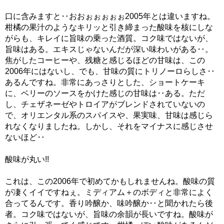
口に含みますと‥おおぉぉぉぉぉ2005年とは違いますね。
柑橘の果汁のようなキリッと引き締まった酸味を核にしな
がらも、キレイに旨味の乗った酒質。コク味ではないが、
旨味はある。エキスじゃないんだが深い味わいがある‥。
焦がしたコーヒーや、残糖と感じるほどの甘味は、この
2006年にはないし、でも、甘味の質にトリノーロらしさ‥
あるんですね。非常にあっさりとした、ショートケーキ
に、ベリーのソースをかけた感じの甘味は‥ある。ただ
し、チェザネーゼやトロイアがブレンドされていないの
で、オリエンタル系のスパイスや、果実味、甘味は感じら
れなくなりましたね。しかし、それをマイナスに感じさせ
ないほど‥
酸味が丸い!!
これは、この2006年で初めてかもしれませんね。酸味の質
が凄くイイですねぇ。ミディアム＋のボディと非常によく
合ってるんです。香り吟醸か、味吟醸か‥と聞かれたら後
者。コク味ではないが、旨味の余韻が長いですね。酸味が