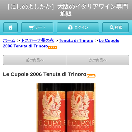
［にしのよしたか］大阪のイタリアワイン専門
通販
カート
ログイン
検索
ホーム
＞
トスカーナ州の赤
＞
Tenuta di Trinoro
＞
Le Cupole
2006 Tenuta di Trinoro
前の商品へ
次の商品へ
Le Cupole 2006 Tenuta di Trinoro