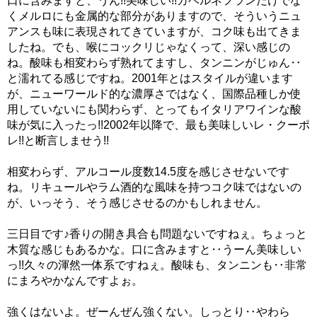
口に含みますと、うん!!美味しい!!カベルネフランだけでな
くメルロにも金属的な部分がありますので、そういうニュ
アンスも味に表現されてきていますが、コク味も出てきま
したね。でも、喉にコックリじゃなくって、深い感じの
ね。酸味も相変わらず熟れてますし、タンニンがじゅん‥
と濡れてる感じですね。2001年とはスタイルが違います
が、ニューワールド的な濃厚さではなく、国際品種しか使
用していないにも関わらず、とってもイタリアワインな酸
味が気に入ったっ!!2002年以降で、最も美味しいレ・クーポ
レ!!と断言しませう!!
相変わらず、アルコール度数14.5度を感じさせないです
ね。リキュールやラム酒的な風味を持つコク味ではないの
が、いっそう、そう感じさせるのかもしれません。
三日目です♪香りの開き具合も問題ないですねぇ。ちょっと
木質な感じもあるかな。口に含みますと‥うーん美味しい
っ!!久々の渾然一体系ですねぇ。酸味も、タンニンも‥非常
にまろやかなんですよぉ。
強くはないよ。ぜーんぜん強くない。しっとり‥やわら