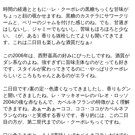
時間の経過とともに‥レ・クーポレの黒糖ちっくな甘味が
ちょっと顔の覗かせますね。黒糖のカステラにサワークリ
ームと、ベリーのジャムを付けた感じのね。でも、甘過ぎ
はしないし、ジャミーでもないし、苦味もほろほろと少な
い。（が、ある）香りも抜栓したてよりも開いてきてま
す。これは二日目も楽しみな酒質だなぁ♪
この2006年は、西野嘉高の好みにぴったしですね。酒質が
ダシ系なのよね。強すぎずに旨味主体なのがとっても好き
です。スタイルが変わってきてるのに‥やっぱりクーポレ
らしいところもちゃんとあるのがエライね。
二日目です♪案の定‥色濃くなってきましたし、香りもグン
と開いてきましたね。レ・マッキオーレのパレオ・ロッソ
2004の後な赤なもんで、カベルネフランの特徴がよく理解
できますね。あぁーあぁーココ、ココ‥ココがカベルネフ
ランなのね‥と実感する香りです。香り的には、この二日
目の方が、第二世代までのレ・クーポレちっくですね。