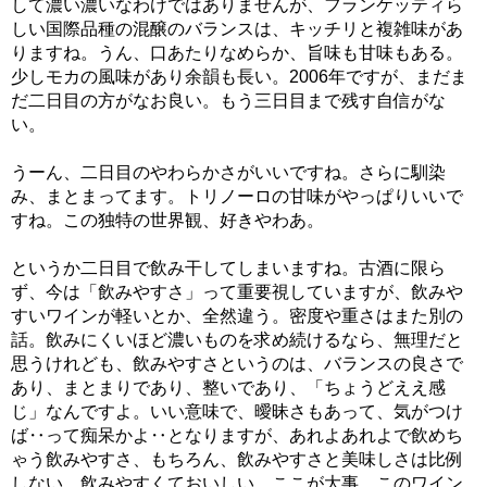
して濃い濃いなわけではありませんが、フランケッティら
しい国際品種の混醸のバランスは、キッチリと複雑味があ
りますね。うん、口あたりなめらか、旨味も甘味もある。
少しモカの風味があり余韻も長い。2006年ですが、まだま
だ二日目の方がなお良い。もう三日目まで残す自信がな
い。
うーん、二日目のやわらかさがいいですね。さらに馴染
み、まとまってます。トリノーロの甘味がやっぱりいいで
すね。この独特の世界観、好きやわあ。
というか二日目で飲み干してしまいますね。古酒に限ら
ず、今は「飲みやすさ」って重要視していますが、飲みや
すいワインが軽いとか、全然違う。密度や重さはまた別の
話。飲みにくいほど濃いものを求め続けるなら、無理だと
思うけれども、飲みやすさというのは、バランスの良さで
あり、まとまりであり、整いであり、「ちょうどええ感
じ」なんですよ。いい意味で、曖昧さもあって、気がつけ
ば‥って痴呆かよ‥となりますが、あれよあれよで飲めち
ゃう飲みやすさ、もちろん、飲みやすさと美味しさは比例
しない。飲みやすくておいしい。ここが大事。このワイン