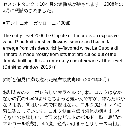
セメントタンクで10ヶ月の追熟成が施されます。2008年の
3月に瓶詰めされました。
■アントニオ・ガッローニ／90点
The entry-level 2006 Le Cupole di Trinoro is an explosive
wine. Ripe fruit, crushed flowers, smoke and bacon fat
emerge from this deep, richly-flavored wine. Le Cupole di
Trinoro is made mostly from lots that are culled out of the
Tenuta bottling. It is an unusually complex wine at this level.
(Drinking window: 2013+)”
独断と偏見に満ち溢れた極主観的毒味（2021年8月）
お馴染みのクーポレらしい赤ラベルですね。コルクはなか
なかの質の4,5cmよりもちょっと短いんですが、縮んだのか
な？まあ、質はいいので問題はない。コルク尻はキレイに
紫に染まっています。コルク側面を伝う液体の跡もまった
くないのも嬉しい。グラスはザルトのボルドー型、表記の
アルコール度数は14,5度。色合いはきっとリリース当初よ