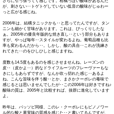
さらに引っ張ってく感じです。柑橘っぽい酸味があるんだ
が、刺さない‥トゲトゲしていない低音の酸味がじゅわー
っと広がる感じね。
2006年は、結構タニックかも‥と思ってたんですが、タン
ニンも細かく甘味があります。これは、びっくりしたな
ぁ。2005年の優良年版的な焼き直し‥という部分もありま
すが、やっぱ毎年‥スタイルが変わるよね。葡萄品種も比
率も変わるんだから‥。しかし、酸の具合‥これが洗練さ
れてきた‥のをひしひしと感じますね。
度数も14.5度もあるのを感じさせませんね。レーズンの
皮‥（皮かよ‥）的なドライフルーツのフレーヴァーもな
きにしもあらずですが、なんか吹っ切れた感じ‥あるよ
ね。こんな旨味を伴う酸‥とか、まさかクーポレの毒味で
感じるとは思いませんでしたが‥この2006年は好きですね♪
酸味の質は、2005年と比較すれば、抜群に進化しています
よ。
昨年は、パッソピ同様、このレ・クーポレにもピノノワー
ル的な酸と果実味の質感を感じた‥と書いてるんですが、