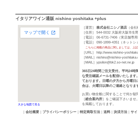
イタリアワイン通販 nishino yoshitaka +plus
［運営］
株式会社ニシノ酒店
（
会社
［住所］ 544-0032 大阪府大阪市生野
［電話］ 06-6731-7406（実店舗専
［電話］ 090-1899-4351（ネッ
こちらに掲載の商品に関しましては、上記
［URL］
http://www.nishino-yoshitak
［MAIL］
nishino@nishino-yoshitaka
［MAIL］
ypsilon@bk2.so-net.ne.jp
365日24時間ご注文受付。平均24
な受注確認メールを配信いたします
ております。日曜の夕方から月曜日
合は、火曜日以降のご連絡となりま
お買い物全般に関することで何か疑
［
総合案内所
］をご確認下さいませ
を掲載しております。
大きな地図で見る
｜
会社概要
｜
プライバシーポリシー
｜
特定商取引法
｜
送料
｜
決済方法
｜
サイ