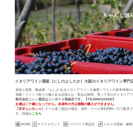
イタリアワイン通販［にしのよしたか］大阪のイタリアワイン専門
旨味と密度、構成感…"らしさ"あるイタリアワインを厳選！ワインの基本情報
掲載！イイトコ取りの偏りある品揃えは‥飲めば納得、買って安心のイタリアワ
株式会社ニシノ酒店はインボイス登録店です。【T9120001018392】
お酒は二十歳になってから。未成年の方は酒類の購入ができません。
【
重要なお知らせ
】クール便ご指定の場合、送料・クール便利用料一口で配送でき
す。詳細は
こちら
HOME
マイアカウント
パスワード再設定
メルマガ登録・解除