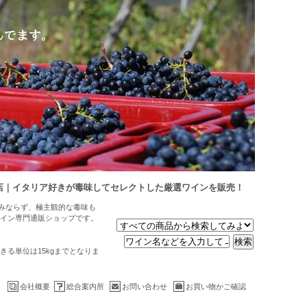
店｜イタリア好きが毒味してセレクトした厳選ワインを販売！
のみならず、極主観的な毒味も
イン専門通販ショップです。
る単位は15kgまでとなりま
会社概要
総合案内所
お問い合わせ
お買い物かご確認