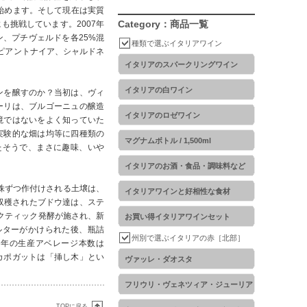
始めます。そして現在は実質
Category：商品一覧
挑戦しています。2007年
、プチヴェルドを各25%混
種類で選ぶイタリアワイン
ピアントナイア、シャルドネ
イタリアのスパークリングワイン
イタリアの白ワイン
ンを醸すのか？当初は、ヴィ
ーリは、ブルゴーニュの醸造
イタリアのロゼワイン
境ではないをよく知っていた
実験的な畑は均等に四種類の
マグナムボトル / 1,500ml
たそうで、まさに趣味、いや
イタリアのお酒・食品・調味料など
00株ずつ作付けされる土壌は、
イタリアワインと好相性な食材
で収穫されたブドウ達は、ステ
クティック発酵が施され、新
お買い得イタリアワインセット
ルターがかけられた後、瓶詰
州別で選ぶイタリアの赤［北部］
例年の生産アベレージ本数は
、カポガットは「挿し木」とい
ヴァッレ・ダオスタ
フリウリ・ヴェネツィア・ジューリア
TOPに戻る