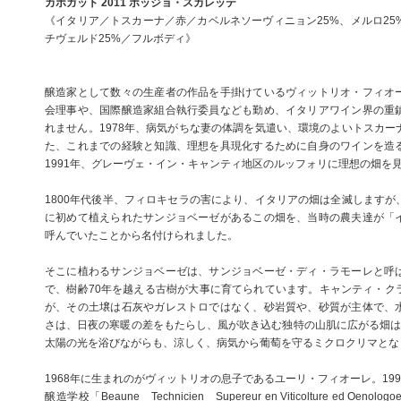
カポガット 2011 ポッジョ・スカレッテ
《イタリア／トスカーナ／赤／カベルネソーヴィニョン25%、メルロ25
チヴェルド25%／フルボディ》
醸造家として数々の生産者の作品を手掛けているヴィットリオ・フィオ
会理事や、国際醸造家組合執行委員なども勤め、イタリアワイン界の重
れません。1978年、病気がちな妻の体調を気遣い、環境のよいトスカー
た、これまでの経験と知識、理想を具現化するために自身のワインを造
1991年、グレーヴェ・イン・キャンティ地区のルッフォリに理想の畑を
1800年代後半、フィロキセラの害により、イタリアの畑は全滅しますが
に初めて植えられたサンジョベーゼがあるこの畑を、当時の農夫達が「
呼んでいたことから名付けられました。
そこに植わるサンジョベーゼは、サンジョベーゼ・ディ・ラモーレと呼
で、樹齢70年を越える古樹が大事に育てられています。キャンティ・ク
が、その土壌は石灰やガレストロではなく、砂岩質や、砂質が主体で、
さは、日夜の寒暖の差をもたらし、風が吹き込む独特の山肌に広がる畑は
太陽の光を浴びながらも、涼しく、病気から葡萄を守るミクロクリマとな
1968年に生まれのがヴィットリオの息子であるユーリ・フィオーレ。19
醸造学校「Beaune Technicien Supereur en Viticolture ed O