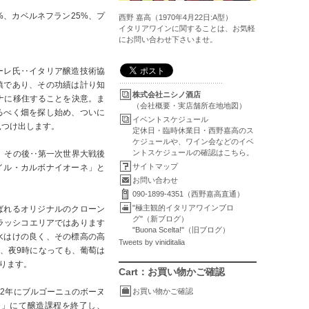
%、カベルネフラン25%、プ
西野 嘉高（1970年4月22日:A型）
イタリアワインに関することは、お気軽
にお問い合わせ下さいませ。
ーレ氏‥イタリア醸造技術協
鎮であり、その功績は計り知
株式会社ニシノ酒店
ナに移住することを決意。ま
（会社概要・実店舗所在地地図）
るべく畑を探し始め、ついに
イベントスケジュール
見つけ出します。
定休日・臨時休業日・西野嘉高のス
ケジュールや、ワイン会などのイベ
ントスケジュールの確認はこちら。
、その後‥第一次世界大戦後
サイトマップ
イル・カルボナイオーネ」と
お問い合わせ
090-1899-4351（西野嘉高直通）
"極主観的イタリアワインブロ
ばれるオリジナルのクローン
グ"（新ブログ）
ラッシコエリアではあります
"Buona Scelta!"（旧ブログ）
水はけの良く、その標高の高
Tweets by viniditalia
、夜9時になっても、葡萄は
ります。
Cart：お買い物かご確認
92年にブルゴーニュのボーヌ
お買い物かご確認
enologoe」にて醸造課程を終了し、