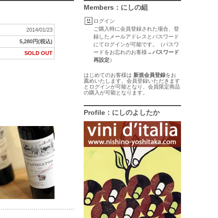
Members：にしの組
ログイン
ご購入時に会員登録された場合、登
2014/01/23
録したメールアドレスとパスワード
5,280円(税込)
にてログインが可能です。（パスワ
ードをお忘れのお客様→
パスワード
SOLD OUT
再設定
）
はじめてのお客様は
新規会員登録
をお
薦めいたします。会員登録いただきます
とログインが可能となり、会員限定商品
の購入が可能となります。
Profile：にしのよしたか