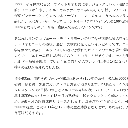
1993年から偉大なる父、ヴィットリオと共にポッジョ・スカレッテ働き
的にユーリが主導し、イル・カルボナイオーネのみならず新しいワインにも
が初ビンテージというカベルネソーヴィニョン、メルロ、カベルネフラン
醸したカッポガットや、かつてはピンキオーリ専売だったメルロ100%の
100%となりリキアーリも一度飲んでみたいワインですね。
選ばれしサンジョヴェーセ・ディ・ラモーレの地でなぜ国際品種のワイ
ットリオとユーリの趣味、遊び、実験的に造ったワインだそうです。ユ
学を修めたが故に、ルッフォリの地では優れたピノ・ノワールが育つ環
ようで、ボルドー品種を栽培してみた…ということだそうです。そんな
ボルドー品種を栽培していたため自然とそのブレンド比率は1/4になっ
神々の遊びかも知れませんね。
標高400m、南向きのヴォルペ畑にhaあたり7150本の密植、各品種10
砂質、砂岩質、少量のガレストロと泥質が混ざります。haあたり35ql
ンレスタンクで8日間の醸しとアルコール発酵の後、バリックにてマロラ
樽比率50%のバリックで18ヶ月の熟成後、40ミクロンという軽いフィ
め、約8ヶ月の瓶熟成後リリースされます。畑を増やす予定はなく、
2000本程度、この2011年は1760本の生産本数となります。ちなみに
う意味だそうです。