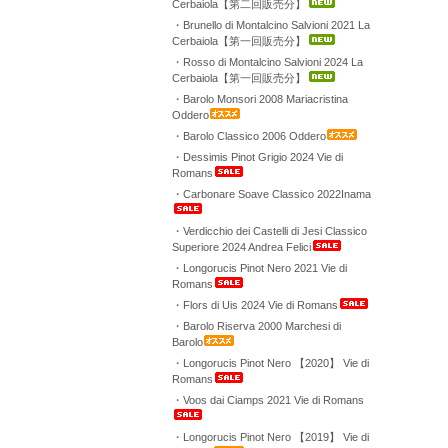
Cerbaiola【第二回販売分】
・Brunello di Montalcino Salvioni 2021 La
Cerbaiola【第一回販売分】
・Rosso di Montalcino Salvioni 2024 La
Cerbaiola【第一回販売分】
・Barolo Monsori 2008 Mariacristina
Oddero
・Barolo Classico 2006 Oddero
・Dessimis Pinot Grigio 2024 Vie di
Romans
・Carbonare Soave Classico 2022Inama
・Verdicchio dei Castelli di Jesi Classico
Superiore 2024 Andrea Felici
・Longorucis Pinot Nero 2021 Vie di
Romans
・Flors di Uis 2024 Vie di Romans
・Barolo Riserva 2000 Marchesi di
Barolo
・Longorucis Pinot Nero 【2020】 Vie di
Romans
・Voos dai Ciamps 2021 Vie di Romans
・Longorucis Pinot Nero 【2019】 Vie di