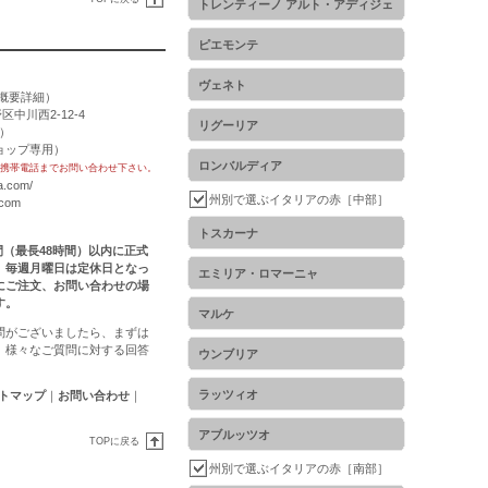
トレンティーノ アルト・アディジェ
ピエモンテ
ヴェネト
概要詳細
）
区中川西2-12-4
リグーリア
用）
トショップ専用）
ロンバルディア
携帯電話までお問い合わせ下さい。
a.com/
州別で選ぶイタリアの赤［中部］
.com
トスカーナ
時間（最長48時間）以内に正式
。毎週月曜日は定休日となっ
エミリア・ロマーニャ
にご注文、お問い合わせの場
す。
マルケ
問がございましたら、まずは
。様々なご質問に対する回答
ウンブリア
ラッツィオ
トマップ
｜
お問い合わせ
｜
アブルッツオ
TOPに戻る
州別で選ぶイタリアの赤［南部］