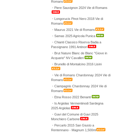
Romans
・Piere Sauvignon 2024 Vie di Romans
・Longorucis Pinot Nero 2018 Vie di
Romans
・Maurus 2021 Vie di Romans
・Samas 2025 Agricola Punica
・Chianti Classico Riserva Badia a
Passignano 1991 Antinori
・Brut Nature Blanc de Blanc "Giove in
Acquario" NV Cavalleri
・Brunello di Montalcino 2016 Lisini
・Vie di Romans Chardonnay 2024 Vie di
Romans
・Ciampagnis Chardonnay 2024 Vie di
Romans
・Etna Rosso 2022 Benanti
・Is Argiolas Vermentinodi Sardegna
2025 Argiolas
・Gavi del Comune di Gavi 2025
Monchiero Carbone
・Percarlo 2015 San Giusto a
Rentennano - Magnum 1,500ml