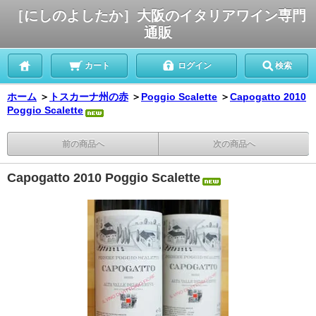
［にしのよしたか］大阪のイタリアワイン専門
通販
カート
ログイン
検索
ホーム
＞
トスカーナ州の赤
＞
Poggio Scalette
＞
Capogatto 2010
Poggio Scalette
前の商品へ
次の商品へ
Capogatto 2010 Poggio Scalette