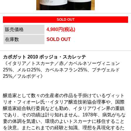
SOLD OUT
販売価格
4,980円(税込)
在庫数
SOLD OUT
カポガット 2010 ポッジョ・スカレッテ
《イタリア／トスカーナ／赤／カベルネソーヴィニョン
25%、メルロ25%、カベルネフラン25%、プチヴェルド
25%／フルボディ》
醸造家として数々の生産者の作品を手掛けているヴィット
リオ・フィオーレ氏‥イタリア醸造技術協会理事や、国際
醸造家組合執行委員なども勤め、イタリアワイン界の重鎮
であり、その功績は計り知れません。1978年、病気がちな
妻の体調を気遣い、環境のよいトスカーナに移住すること
を決意。またこれまでの経験と知識、理想を具現化するた