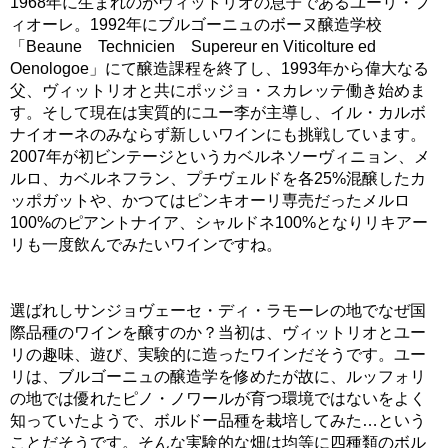
1968年に生まれのがヴィットリオの息子であるユーリ・フ
ィオーレ。1992年にブルゴーニュのボーヌ醸造学校
「Beaune Technicien Supereur en Viticolture ed
Oenologoe」にて醸造課程を終了し、1993年から偉大なる
父、ヴィットリオと共にポッジョ・スカレッテ働き始めま
す。そして現在は実質的にユー李が主導し、イル・カルボ
ナイオーネのみならず新しいワインにも挑戦しています。
2007年が初ビンテージというカベルネソーヴィニョン、メ
ルロ、カベルネフラン、プチヴェルドを各25%混醸したカ
ッポガットや、かつてはピンキオーリ専売だったメルロ
100%のピアントナイア、シャルドネ100%となりリキアー
リも一度飲んでみたいワインですね。
選ばれしサンジョヴェーセ・ディ・ラモーレの地でなぜ国
際品種のワインを醸すのか？当初は、ヴィットリオとユー
リの趣味、遊び、実験的に造ったワインだそうです。ユー
リは、ブルゴーニュの醸造学を修めたが故に、ルッフォリ
の地では優れたピノ・ノワールが育つ環境ではないをよく
知っていたようで、ボルドー品種を栽培してみた…という
ことだそうです。そんな実験的な畑は均等に四種類のボル