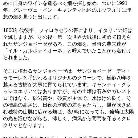
めに自身のワインを造るべく畑を探し始め、ついに1991
年、グレーヴェ・イン・キャンティ地区のルッフォリに理
想の畑を見つけ出します。
1800年代後半、フィロキセラの害により、イタリアの畑は
全滅しますが、その後‥第一次世界大戦後に初めて植えら
れたサンジョベーゼがある、この畑を、当時の農夫達が
「イル・カルボナイオーネ」と呼んでいたことから名付け
られました。
そこに植わるサンジョベーゼは、サンジョベーゼ・ディ・
ラモーレと呼ばれるオリジナルのクローンで、樹齢70年を
越える古樹が大事に育てられています。キャンティ・クラ
ッシコエリアではありますが、その土壌は石灰やガレスト
ロではなく、砂岩質や、砂質が主体で、水はけの良く、そ
の標高の高さは、日夜の寒暖の差をもたらし、風が吹き込
む独特の山肌に広がる畑は、夜9時になっても、葡萄は太陽
の光を浴びながらも、涼しく、病気から葡萄を守るミクロ
クリマとなります。