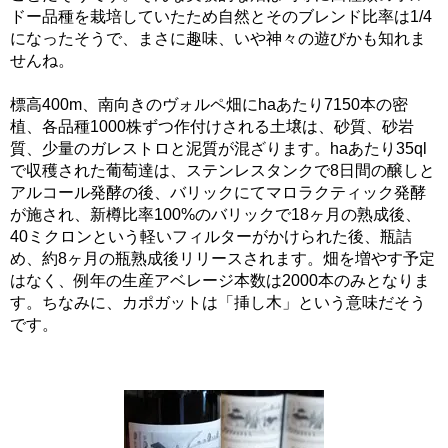
ドー品種を栽培していたため自然とそのブレンド比率は1/4
になったそうで、まさに趣味、いや神々の遊びかも知れま
せんね。
標高400m、南向きのヴォルペ畑にhaあたり7150本の密
植、各品種1000株ずつ作付けされる土壌は、砂質、砂岩
質、少量のガレストロと泥質が混ざります。haあたり35ql
で収穫された葡萄達は、ステンレスタンクで8日間の醸しと
アルコール発酵の後、バリックにてマロラクティック発酵
が施され、新樽比率100%のバリックで18ヶ月の熟成後、
40ミクロンという軽いフィルターがかけられた後、瓶詰
め、約8ヶ月の瓶熟成後リリースされます。畑を増やす予定
はなく、例年の生産アベレージ本数は2000本のみとなりま
す。ちなみに、カポガットは「挿し木」という意味だそう
です。