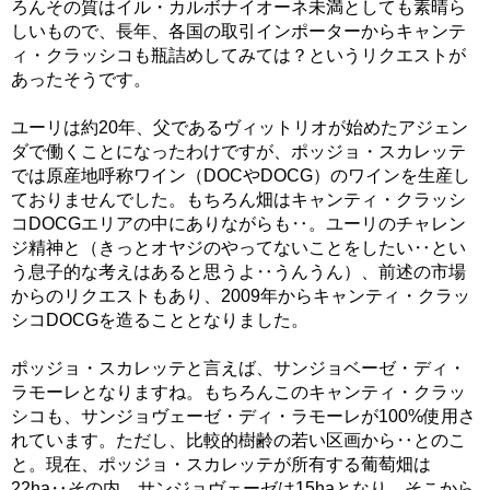
ろんその質はイル・カルボナイオーネ未満としても素晴ら
しいもので、長年、各国の取引インポーターからキャンテ
ィ・クラッシコも瓶詰めしてみては？というリクエストが
あったそうです。
ユーリは約20年、父であるヴィットリオが始めたアジェン
ダで働くことになったわけですが、ポッジョ・スカレッテ
では原産地呼称ワイン（DOCやDOCG）のワインを生産し
ておりませんでした。もちろん畑はキャンティ・クラッシ
コDOCGエリアの中にありながらも‥。ユーリのチャレン
ジ精神と（きっとオヤジのやってないことをしたい‥とい
う息子的な考えはあると思うよ‥うんうん）、前述の市場
からのリクエストもあり、2009年からキャンティ・クラッ
シコDOCGを造ることとなりました。
ポッジョ・スカレッテと言えば、サンジョベーゼ・ディ・
ラモーレとなりますね。もちろんこのキャンティ・クラッ
シコも、サンジョヴェーゼ・ディ・ラモーレが100%使用さ
れています。ただし、比較的樹齢の若い区画から‥とのこ
と。現在、ポッジョ・スカレッテが所有する葡萄畑は
22ha‥その内、サンジョヴェーゼは15haとなり、そこから