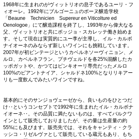
1968年に生まれのがヴィットリオの息子であるユーリ・フ
ィオーレ。1992年にブルゴーニュのボーヌ醸造学校
「Beaune Technicien Supereur en Viticolture ed
Oenologoe」にて醸造課程を終了し、1993年から偉大なる
父、ヴィットリオと共にポッジョ・スカレッテ働き始めま
す。そして現在は実質的にユー李が主導し、イル・カルボ
ナイオーネのみならず新しいワインにも挑戦しています。
2007年が初ビンテージというカベルネソーヴィニョン、メ
ルロ、カベルネフラン、プチヴェルドを各25%混醸したカ
ッポガットや、かつてはピンキオーリ専売だったメルロ
100%のピアントナイア、シャルドネ100%となりリキアー
リも一度飲んでみたいワインですね。
基本的にそのサンジョヴェーゼから、良いものをひとつだ
け‥というコンセプトで1992年に生まれたイル・カルボナ
イオーネ‥。その品質に満たないものは、すべてバルクワ
インとして販売しておりましたが、その量は生産量の約
55%にも及びます。販売先では、それをキャンティ・クラ
ッシコ・リゼルヴァとして販売している蔵元もあり、もち