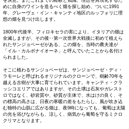
を決意。またこれまでの経験と知識、理想を具現化するた
めに自身のワインを造るべく畑を探し始め、ついに1991
年、グレーヴェ・イン・キャンティ地区のルッフォリに理
想の畑を見つけ出します。
1800年代後半、フィロキセラの害により、イタリアの畑は
全滅しますが、その後‥第一次世界大戦後に初めて植えら
れたサンジョベーゼがある、この畑を、当時の農夫達が
「イル・カルボナイオーネ」と呼んでいたことから名付け
られました。
そこに植わるサンジョベーゼは、サンジョベーゼ・ディ・
ラモーレと呼ばれるオリジナルのクローンで、樹齢70年を
越える古樹が大事に育てられています。キャンティ・クラ
ッシコエリアではありますが、その土壌は石灰やガレスト
ロではなく、砂岩質や、砂質が主体で、水はけの良く、そ
の標高の高さは、日夜の寒暖の差をもたらし、風が吹き込
む独特の山肌に広がる畑は、夜9時になっても、葡萄は太陽
の光を浴びながらも、涼しく、病気から葡萄を守るミクロ
クリマとなります。