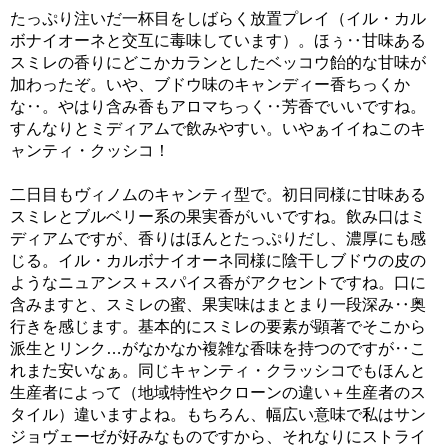
たっぷり注いだ一杯目をしばらく放置プレイ（イル・カル
ボナイオーネと交互に毒味しています）。ほぅ‥甘味ある
スミレの香りにどこかカランとしたベッコウ飴的な甘味が
加わったぞ。いや、ブドウ味のキャンディー香ちっくか
な‥。やはり含み香もアロマちっく‥芳香でいいですね。
すんなりとミディアムで飲みやすい。いやぁイイねこのキ
ャンティ・クッシコ！
二日目もヴィノムのキャンティ型で。初日同様に甘味ある
スミレとブルベリー系の果実香がいいですね。飲み口はミ
ディアムですが、香りはほんとたっぷりだし、濃厚にも感
じる。イル・カルボナイオーネ同様に陰干しブドウの皮の
ようなニュアンス＋スパイス香がアクセントですね。口に
含みますと、スミレの蜜、果実味はまとまり一段深み‥奥
行きを感じます。基本的にスミレの要素が顕著でそこから
派生とリンク…がなかなか複雑な香味を持つのですが‥こ
れまた安いなぁ。同じキャンティ・クラッシコでもほんと
生産者によって（地域特性やクローンの違い＋生産者のス
タイル）違いますよね。もちろん、幅広い意味で私はサン
ジョヴェーゼが好みなものですから、それなりにストライ