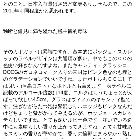
とのこと。日本入荷量はさほど変更ありませんので、この
2011年も同程度かと思われます。
独断と偏見に満ち溢れた極主観的毒味
そのカポガットは異端ですが、基本的にポッジョ・スカレ
ッテのラベルデザインは共通項が多い。中でもこのＣＣの
色使い好きなんですよね。まだキャンティ・クラッシコ
DOCGのガロネロマーク入りの帯封はピンク色なのも赤と
のグラデーションでいいですね。またボトルもＣＣにして
は良い（≒高コスト）なボトルとも言えます。表ラベルに
記載のアルコール度数は14度、コルクはもうちょっとがん
ばって欲しい4.5cm。グラスはヴィノムのキャンティ型で
す。注ぎながらたつ泡は紫混じり…エッジもピンクなんだ
けどちょっと紫がかってみえるのが、ポッジョ・スカレッ
テらしいですね。とても深いルビー色です。注いでいる途
中にも素晴らしい香りが上がってきますね。とても甘味あ
るスミレの香りが華やかで、香りの輪郭はまろやか‥熟し