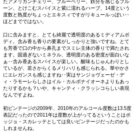
たアメリカンチェリー、ブルーベリー、鉄分を感じるプル
ーン、とけこむスパイスと紫に濡れるハーブ、14度という
度数と熟度がちょっとエキスィですがリキュールっぽい‥
ほどまでではない。
口に含みますと、とても綺麗で透明度のあるミディアムボ
ディ。含み香も香りの要素がしっかりと強いですね。とて
も芳香で口の中から鼻孔までスミレ主体の香りで満たされ
ます。固過ぎないミネラル、透明度のある密度が面白いな
ぁ‥含み香あるスパイスが楽しい。酸味もじゅんわりとし
ているが、若さからくるメリハリも感じられる。華やかさ
にエレガンスも感じますね‥実はサンジョヴェーゼ・デ
ィ・ラモーレらしさはイル・カルボナイオーネよりもあっ
たりするかも？いや、キャンティ・クラッシコらしい表現
なんですよね。
初ビンテージの2009年、2010年のアルコール度数は13.5度
表記だったので2011年は度数が上がってるということはポ
ッジョ・スカレッテとしては良いビンテージだったのかも
しれませんね。