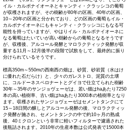
イル・カルボナイオーネとキャンティ・クラッシコの葡萄
が収穫されますが、その樹齢が80年の区画、40年の区画、
10～20年の区画と分かれており、どの区画の葡萄もイル・
カルボナイオーネにもキャンティ・クラッシコにもなる可
能性を持っていますが、やはりイル・カルボナイオーネに
なる葡萄はたいていが高い樹齢からの葡萄となるそうです
が、収穫後、アルコール発酵とマロラクティック発酵が収
量する11月～12月後半の段階で試飲をして、最終的に振り
分けられているそうです。
標高350m～550mの西南西の畑は、砂質、砂岩質（水はけ
に優れた石だらけ）と、少々のガレストロ、泥質の土壌
に、コルドーネスペロナートとグイヨで仕立てられた樹齢
30年～35年のサンジョヴェーゼは、若い畑はhaあたり7250
本の高い植樹率、古い畑はhaあたり3000本の植樹率となり
ます。収穫されたサンジョヴェーゼはセメントタンクにて
15～18日間の醸しとアルコール発酵の後、マロラクティッ
ク発酵が施され、セメントタンクの中で約10ヶ月の熟成
後、40ミクロンという非常に軽いフィルターで濾過された
後瓶詰されます。2010年の生産本数は公式発表で15000本