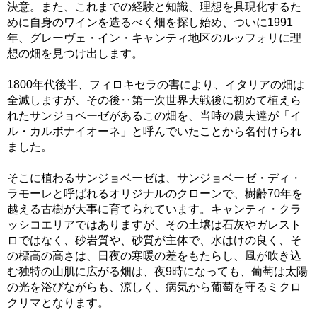
決意。また、これまでの経験と知識、理想を具現化するた
めに自身のワインを造るべく畑を探し始め、ついに1991
年、グレーヴェ・イン・キャンティ地区のルッフォリに理
想の畑を見つけ出します。
1800年代後半、フィロキセラの害により、イタリアの畑は
全滅しますが、その後‥第一次世界大戦後に初めて植えら
れたサンジョベーゼがあるこの畑を、当時の農夫達が「イ
ル・カルボナイオーネ」と呼んでいたことから名付けられ
ました。
そこに植わるサンジョベーゼは、サンジョベーゼ・ディ・
ラモーレと呼ばれるオリジナルのクローンで、樹齢70年を
越える古樹が大事に育てられています。キャンティ・クラ
ッシコエリアではありますが、その土壌は石灰やガレスト
ロではなく、砂岩質や、砂質が主体で、水はけの良く、そ
の標高の高さは、日夜の寒暖の差をもたらし、風が吹き込
む独特の山肌に広がる畑は、夜9時になっても、葡萄は太陽
の光を浴びながらも、涼しく、病気から葡萄を守るミクロ
クリマとなります。