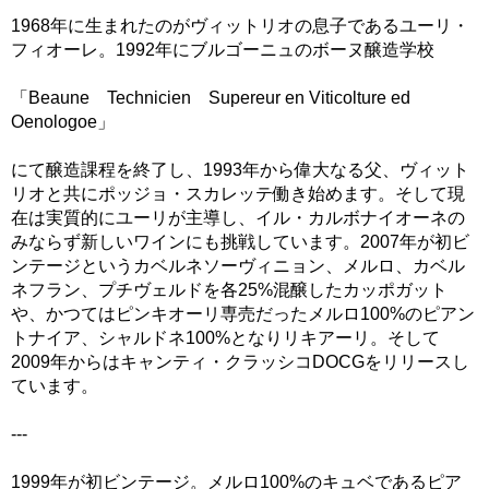
1968年に生まれたのがヴィットリオの息子であるユーリ・
フィオーレ。1992年にブルゴーニュのボーヌ醸造学校
「Beaune Technicien Supereur en Viticolture ed
Oenologoe」
にて醸造課程を終了し、1993年から偉大なる父、ヴィット
リオと共にポッジョ・スカレッテ働き始めます。そして現
在は実質的にユーリが主導し、イル・カルボナイオーネの
みならず新しいワインにも挑戦しています。2007年が初ビ
ンテージというカベルネソーヴィニョン、メルロ、カベル
ネフラン、プチヴェルドを各25%混醸したカッポガット
や、かつてはピンキオーリ専売だったメルロ100%のピアン
トナイア、シャルドネ100%となりリキアーリ。そして
2009年からはキャンティ・クラッシコDOCGをリリースし
ています。
---
1999年が初ビンテージ。メルロ100%のキュベであるピア