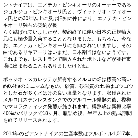
ントナイアは、エノテカ・ピンキオーリのオーナーである
ジョルジョ・ピンキオーリ氏と、ヴィットリオ・フィオー
レ氏との30年以上に及ぶ旧知の仲により、エノテカ・ピン
キオーリ独占の契約が長
らく結ばれていましたが、契約終了に伴い日本の正規輸入
元にも極少量入荷することとなりました。もちろん、今な
お、エノテカ・ピンキオーリにも卸されていますし、その
白であるリキアーリはいまだ、日本割当はないようです。
これまでも、レストランで購入されたボトルなどが並行市
場に出まわることもありましたけどね。
ポッジオ・スカレッテが所有するメルロの畑は標高の高い
約0.4haのミニマムなもの。砂質、砂岩質の土壌はゴツゴツ
とした石が多く水はけの良い度量となります。収穫された
メルロはステンレスタンクでのアルコール発酵の後、樫樽
でマロラクティック発酵が施されます。樽熟成は新樽比率
40%のバリックで18ヶ月、瓶詰め後、半年以上の熟成期間
を経てリリースされます。
2014年のピアントナイアの生産本数はフルボトル1,017本、