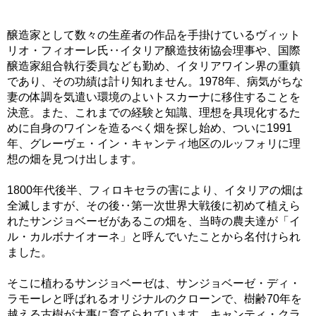
醸造家として数々の生産者の作品を手掛けているヴィット
リオ・フィオーレ氏‥イタリア醸造技術協会理事や、国際
醸造家組合執行委員なども勤め、イタリアワイン界の重鎮
であり、その功績は計り知れません。1978年、病気がちな
妻の体調を気遣い環境のよいトスカーナに移住することを
決意。また、これまでの経験と知識、理想を具現化するた
めに自身のワインを造るべく畑を探し始め、ついに1991
年、グレーヴェ・イン・キャンティ地区のルッフォリに理
想の畑を見つけ出します。
1800年代後半、フィロキセラの害により、イタリアの畑は
全滅しますが、その後‥第一次世界大戦後に初めて植えら
れたサンジョベーゼがあるこの畑を、当時の農夫達が「イ
ル・カルボナイオーネ」と呼んでいたことから名付けられ
ました。
そこに植わるサンジョベーゼは、サンジョベーゼ・ディ・
ラモーレと呼ばれるオリジナルのクローンで、樹齢70年を
越える古樹が大事に育てられています。キャンティ・クラ