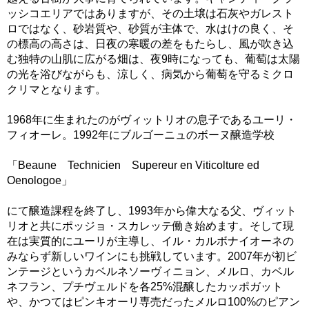
ッシコエリアではありますが、その土壌は石灰やガレスト
ロではなく、砂岩質や、砂質が主体で、水はけの良く、そ
の標高の高さは、日夜の寒暖の差をもたらし、風が吹き込
む独特の山肌に広がる畑は、夜9時になっても、葡萄は太陽
の光を浴びながらも、涼しく、病気から葡萄を守るミクロ
クリマとなります。
1968年に生まれたのがヴィットリオの息子であるユーリ・
フィオーレ。1992年にブルゴーニュのボーヌ醸造学校
「Beaune Technicien Supereur en Viticolture ed
Oenologoe」
にて醸造課程を終了し、1993年から偉大なる父、ヴィット
リオと共にポッジョ・スカレッテ働き始めます。そして現
在は実質的にユーリが主導し、イル・カルボナイオーネの
みならず新しいワインにも挑戦しています。2007年が初ビ
ンテージというカベルネソーヴィニョン、メルロ、カベル
ネフラン、プチヴェルドを各25%混醸したカッポガット
や、かつてはピンキオーリ専売だったメルロ100%のピアン