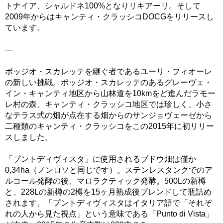
トナイア、シャルドネ100%となりリキアーリ。そして
2009年からはキャンティ・クラッシコDOCGをリリースし
ています。
---
ポッジオ・スカレッテを継ぐ者であるユーリ・フィオーレ
の新しい挑戦。ポッジオ・スカレッテのあるグレーヴェ・
イン・キャンティ地区から山林道を10kmをど進んだラモー
レ村の森、キャンティ・クラッシコ地区では珍しく、小さ
なテラス式の畑が点在する畑からのサンジョヴェーゼから
二種類のキャンティ・クラッシコをこの2015年に初リリー
スしました。
「プントディヴィスタ」に使用されるブドウ畑は僅か
0,34ha（ノンロソと同じです）。ステンレスタンクでのア
ルコール発酵の後、マロラクティック発酵。500Lの新樽
と、228Lの新樽の2樽を15ヶ月熟成後ブレンドして瓶詰め
されます。「プントディヴィスタはイタリア語で「それぞ
れの人から見た視点」という意味である「Punto di Vista」