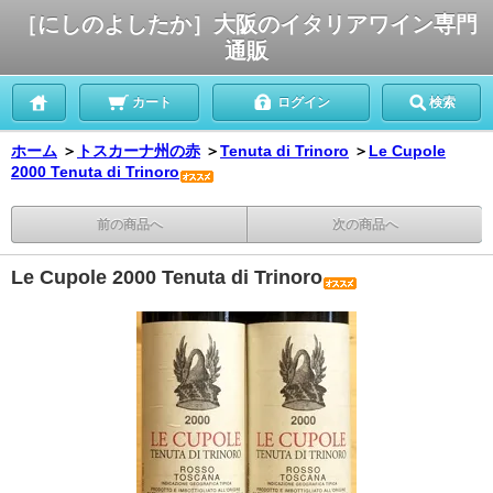
［にしのよしたか］大阪のイタリアワイン専門
通販
カート
ログイン
検索
ホーム
＞
トスカーナ州の赤
＞
Tenuta di Trinoro
＞
Le Cupole
2000 Tenuta di Trinoro
前の商品へ
次の商品へ
Le Cupole 2000 Tenuta di Trinoro