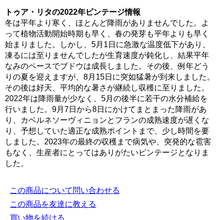
トゥア・リタの2022年ビンテージ情報
冬は平年より寒く、ほとんど降雨がありませんでした。よ
って植物活動開始時期も早く、春の発芽も平年よりも早く
始まりました。しかし、5月1日に急激な温度低下があり、
凍るには至りませんでしたが生育速度が鈍化し、結果平年
なみのペースでブドウは成長しました。その後、例年どう
りの夏を迎えますが、8月15日に突如猛暑が到来しました。
その後は好天、平均的な暑さが継続し収穫に至りました。
2022年は降雨量が少なく、5月の後半に若干の水分補給を
行いました。9月7日から8日にかけてまとまった降雨があ
り、カベルネソーヴィニョンとフランの成熟速度が遅くな
り、予想していた適正な成熟ポイントまで、少し時間を要
しました。2023年の最終の収穫まで病気や、突発的な雹害
もなく、生産者にとってはありがたいビンテージとなりま
した。
この商品について問い合わせる
この商品を友達に教える
買い物を続ける