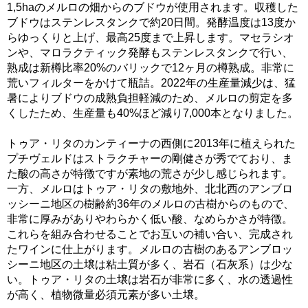
1,5haのメルロの畑からのブドウが使用されます。収穫した
ブドウはステンレスタンクで約20日間。発酵温度は13度か
らゆっくりと上げ、最高25度まで上昇します。マセラシオ
ンや、マロラクティック発酵もステンレスタンクで行い、
熟成は新樽比率20%のバリックで12ヶ月の樽熟成。非常に
荒いフィルターをかけて瓶詰。2022年の生産量減少は、猛
暑によりブドウの成熟負担軽減のため、メルロの剪定を多
くしたため、生産量も40%ほど減り7,000本となりました。
トゥア・リタのカンティーナの西側に2013年に植えられた
プチヴェルドはストラクチャーの剛健さが秀でており、ま
た酸の高さが特徴ですが素地の荒さが少し感じられます。
一方、メルロはトゥア・リタの敷地外、北北西のアンブロ
ッシーニ地区の樹齢約36年のメルロの古樹からのもので、
非常に厚みがありやわらかく低い酸、なめらかさが特徴。
これらを組み合わせることでお互いの補い合い、完成され
たワインに仕上がります。メルロの古樹のあるアンブロッ
シーニ地区の土壌は粘土質が多く、岩石（石灰系）は少な
い。トゥア・リタの土壌は岩石が非常に多く、水の透過性
が高く、植物微量必須元素が多い土壌。