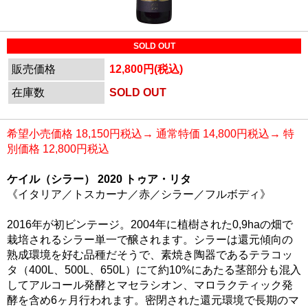
SOLD OUT
販売価格
12,800円(税込)
在庫数
SOLD OUT
希望小売価格 18,150円税込→ 通常特価 14,800円税込→ 特
別価格 12,800円税込
ケイル（シラー） 2020 トゥア・リタ
《イタリア／トスカーナ／赤／シラー／フルボディ》
2016年が初ビンテージ。2004年に植樹された0,9haの畑で
栽培されるシラー単一で醸されます。シラーは還元傾向の
熟成環境を好む品種だそうで、素焼き陶器であるテラコッ
タ（400L、500L、650L）にて約10%にあたる茎部分も混入
してアルコール発酵とマセラシオン、マロラクティック発
酵を含め6ヶ月行われます。密閉された還元環境で長期のマ