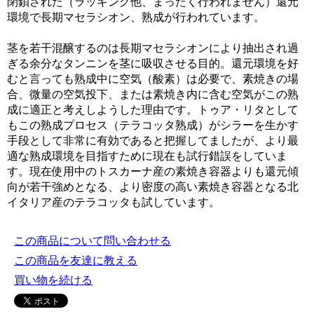
閉鎖された（ラッキング他、まったく行われません）還元
環境で長期マセラシオン、熟成が行われています。
茎を若干混醸するのは長期マセラシオンにより抽出され過
ぎる余分なタンニンを茎に吸収させる目的。還元環境を好
むと言っても熟成中に空気（酸素）は必要で、素焼きの場
合、微量の空気投下、または素焼き内に含む空気がこの熟
成に適正と考えしようした理由です。トゥア・リタとして
もこの熟成プロセス（テラコッタ熟成）がシラーを生かす
手段として非常に有効であると把握してましたが、より最
適な熟成環境を目指すために現在も試行錯誤をしていま
す。現在使用中のトスカーナ産の素焼き容器よりも還元傾
向が若干強めとなる、より密度の高い素焼き容器となる北
イタリア産のテラコッタも試しています。
この商品について問い合わせる
この商品を友達に教える
買い物を続ける