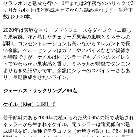
セラシオンと熟成を行い、1年または2年落ちのバリックで3
ヶ月から4ヶ月ほど熟成させてから瓶詰めされます。生産本
数は2,600本。
2020年は芳醇な香り、ブドウジュースをダイレクトニ感じ
る果実感、花と熟したチェリー系果実の風味とミネラルの
調和。コンセントレーションも高いながらエレガントで長
い余韻。ペル・センプレはカフェやスパイスなどの複雑さ
が特徴ですが、ケイルは同じシラーでもブドウのダイレク
トでやわらかい果実感と香り、ミネラルが特徴でタンニン
よりもきめ細やかです。余韻にシラーのスパイシーさもあ
り、長期熟成させたいワイン。
ジェームス・サックリング／96点
ケイル（Kier）に関して
若干傾斜のある2004年に植えられた約0,9haの畑で栽培され
るシラーから生まれるケイル。元々シラーは還元傾向の熟
成環境を好む品種でテラコッタ（素焼き登記）にて6ヶ月間