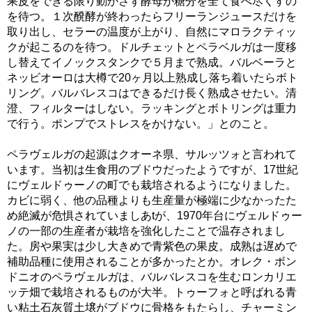
果皮をできる限り動かさず酵母が糖分を全て食べ尽くすの
を待つ。１次醗酵が終わったらフリーランジュースだけを
取り出し、セラーの温度が上がり、自然にマロラクティッ
クが起こるのを待つ。ドルチェットとペラベルガは一度移
し替えてイノックスタンクで５月まで熟成。バルベーラと
ネッビオーロは大樽で20ヶ月以上熟成し落ち着いたらボト
リング。バルバレスコはできるだけ長く熟成させたい。清
澄、フィルターはしない。ラッキングとボトリングは重力
で行う。ポンプでストレスをかけない。」とのこと。
ペラヴェルガの起源はクオーネ県、サルッツォと言われて
います。当初は生食用のブドウだったようですが、17世紀
にヴェルドゥーノの町でも栽培されるようになりました。
カビに弱く、他の品種よりも生産量が極端に少なかったた
め絶滅が危惧されていましあtが、1970年台にヴェルドゥー
ノの一部の生産者が栽培を強化したことで温存されまし
た。房や果実は少し大きめで青紫色の果皮。成熟は遅めで
補助品種に使用されることが多かったとか。オレク・ボン
ドニオのペラヴェルガは、バルバレスコを生むロンカリエ
ッテ畑で栽培されるものが大半。トゥーフォと呼ばれる青
い粘土石灰質土壌がブドウに骨格をもたらし、チャーミン