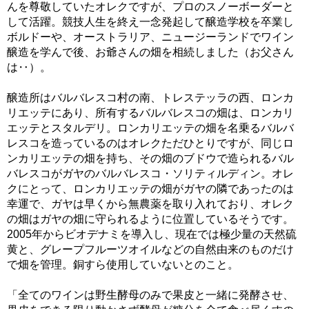
んを尊敬していたオレクですが、プロのスノーボーダーと
して活躍。競技人生を終え一念発起して醸造学校を卒業し
ボルドーや、オーストラリア、ニュージーランドでワイン
醸造を学んで後、お爺さんの畑を相続しました（お父さん
は‥）。
醸造所はバルバレスコ村の南、トレステッラの西、ロンカ
リエッテにあり、所有するバルバレスコの畑は、ロンカリ
エッテとスタルデリ。ロンカリエッテの畑を名乗るバルバ
レスコを造っているのはオレクただひとりですが、同じロ
ンカリエッテの畑を持ち、その畑のブドウで造られるバル
バレスコがガヤのバルバレスコ・ソリティルディン。オレ
クにとって、ロンカリエッテの畑がガヤの隣であったのは
幸運で、ガヤは早くから無農薬を取り入れており、オレク
の畑はガヤの畑に守られるように位置しているそうです。
2005年からビオデナミを導入し、現在では極少量の天然硫
黄と、グレープフルーツオイルなどの自然由来のものだけ
で畑を管理。銅すら使用していないとのこと。
「全てのワインは野生酵母のみで果皮と一緒に発酵させ、