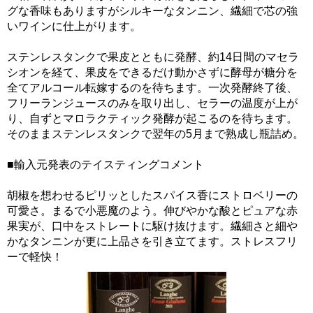
グな香味もありますがシルキーなタンニン、繊細で芯の強
いワインに仕上がります。
ステンレスタンクで果皮とともに発酵、約14日間のマセラ
シオンを経て、果皮をできるだけ動かさずに酵母が糖分を
全てアルコール転嫁するのを待ちます。一次発酵終了後、
フリーランジュースのみを取り出し、セラーの温度が上が
り、自ずとマロラクティック発酵が起こるのを待ちます。
そのままステンレスタンクで翌年の5月まで熟成し瓶詰め。
■輸入元発表のテイスティングコメント
胡椒を想わせるピリッとしたスパイス香にストロベリーの
可愛さ。まるで小悪魔のよう。伸びやかな酸とピュアな赤
果実が、口中をストレートに駆け抜けます。繊細さと細や
かなタンニンが更に上品さを引き立てます。ストレスフリ
ーで軽快！