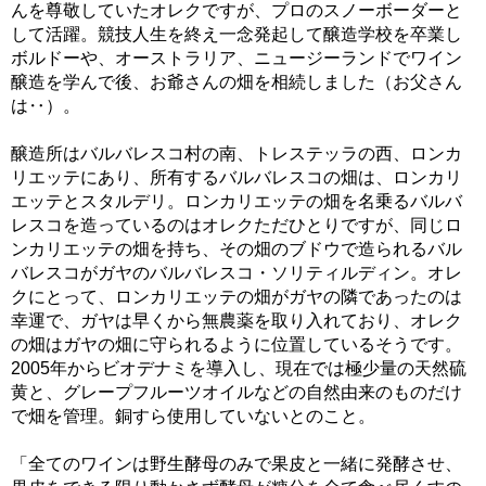
んを尊敬していたオレクですが、プロのスノーボーダーと
して活躍。競技人生を終え一念発起して醸造学校を卒業し
ボルドーや、オーストラリア、ニュージーランドでワイン
醸造を学んで後、お爺さんの畑を相続しました（お父さん
は‥）。
醸造所はバルバレスコ村の南、トレステッラの西、ロンカ
リエッテにあり、所有するバルバレスコの畑は、ロンカリ
エッテとスタルデリ。ロンカリエッテの畑を名乗るバルバ
レスコを造っているのはオレクただひとりですが、同じロ
ンカリエッテの畑を持ち、その畑のブドウで造られるバル
バレスコがガヤのバルバレスコ・ソリティルディン。オレ
クにとって、ロンカリエッテの畑がガヤの隣であったのは
幸運で、ガヤは早くから無農薬を取り入れており、オレク
の畑はガヤの畑に守られるように位置しているそうです。
2005年からビオデナミを導入し、現在では極少量の天然硫
黄と、グレープフルーツオイルなどの自然由来のものだけ
で畑を管理。銅すら使用していないとのこと。
「全てのワインは野生酵母のみで果皮と一緒に発酵させ、