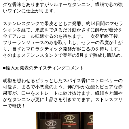
グな香味もありますがシルキーなタンニン、繊細で芯の強
いワインに仕上がります。
ステンレスタンクで果皮とともに発酵、約14日間のマセラ
シオンを経て、果皮をできるだけ動かさずに酵母が糖分を
全てアルコール転嫁するのを待ちます。一次発酵終了後、
フリーランジュースのみを取り出し、セラーの温度が上が
り、自ずとマロラクティック発酵が起こるのを待ちます。
そのままステンレスタンクで翌年の5月まで熟成し瓶詰め。
■輸入元発表のテイスティングコメント
胡椒を想わせるピリッとしたスパイス香にストロベリーの
可愛さ。まるで小悪魔のよう。伸びやかな酸とピュアな赤
果実が、口中をストレートに駆け抜けます。繊細さと細や
かなタンニンが更に上品さを引き立てます。ストレスフリ
ーで軽快！