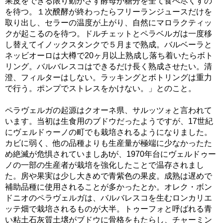
果皮をできる限り動かさず酵母が糖分を全て食べ尽くすの
を待つ。１次醗酵が終わったらフリーランジュースだけを
取り出し、セラーの温度が上がり、自然にマロラクティッ
クが起こるのを待つ。ドルチェットとペラベルガは一度移
し替えてイノックスタンクで５月まで熟成。バルベーラと
ネッビオーロは大樽で20ヶ月以上熟成し落ち着いたらボト
リング。バルバレスコはできるだけ長く熟成させたい。清
澄、フィルターはしない。ラッキングとボトリングは重力
で行う。ポンプでストレスをかけない。」とのこと。
ペラヴェルガの起源はクオーネ県、サルッツォと言われて
います。当初は生食用のブドウだったようですが、17世紀
にヴェルドゥーノの町でも栽培されるようになりました。
カビに弱く、他の品種よりも生産量が極端に少なかったた
め絶滅が危惧されていましあtが、1970年台にヴェルドゥー
ノの一部の生産者が栽培を強化したことで温存されまし
た。房や果実は少し大きめで青紫色の果皮。成熟は遅めで
補助品種に使用されることが多かったとか。オレク・ボン
ドニオのペラヴェルガは、バルバレスコを生むロンカリエ
ッテ畑で栽培されるものが大半。トゥーフォと呼ばれる青
い粘土石灰質土壌がブドウに骨格をもたらし、チャーミン