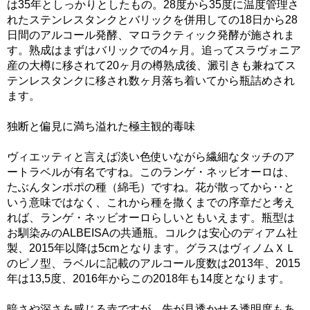
は35年としっかりとしたもの。28度から35度に温度管理さ
れたステンレスタンクとバリックを併用しての18日から28
日間のアルコール発酵、マロラクティック発酵が施されま
す。熟成はまずはバリックでの4ヶ月。追ってスラヴォニア
産の大樽に移されて20ヶ月の樽熟成後、澱引きも兼ねてス
テンレスタンクに移され数ヶ月落ち着いてから瓶詰めされ
ます。
独断と偏見に満ち溢れた極主観的毒味
ヴィエッティと言えば淡い色使いながら繊細なタッチのア
ートラベルが有名ですね。このランゲ・ネッビオーロは、
たぶんタンポポの種（綿毛）ですね。花が散ってから‥と
いう意味ではなく、これから種を撒くまでの序章だと考え
れば、ランゲ・ネッビオーロらしいともいえます。瓶型は
お馴染みのALBEISAの共通瓶。コルクは安心のディアム社
製、2015年以降は5cmとなります。グラスはヴィノムＸＬ
のピノ型、ラベルに記載のアルコール度数は2013年、2015
年は13,5度、2016年からこの2018年も14度となります。
暗さや深さを感じる赤ですが、先が見透かせる透明度もあ