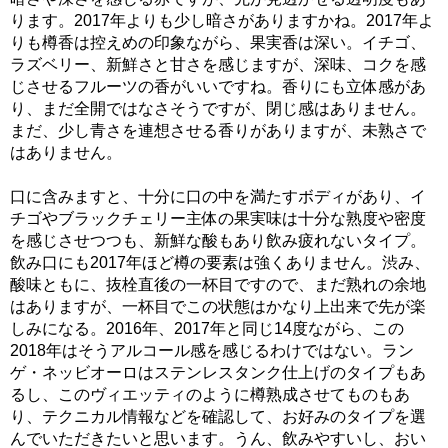
ります。2017年よりも少し暗さがありますかね。2017年よ
りも樽香は控えめの印象ながら、果実香は深い。イチゴ、
ラズベリー、新鮮さと甘さを感じますが、深味、コクを感
じさせるフルーツの香がいいですね。香りにも立体感があ
り、まだ全開ではなさそうですが、閉じ感はありません。
まだ、少し青さを連想させる香りがありますが、未熟さで
はありません。
口に含みますと、十分に口の中を満たすボディがあり、イ
チゴやブラックチェリー主体の果実味は十分な熟度や密度
を感じさせつつも、新鮮な酸もあり飲み疲れないタイプ。
飲み口にも2017年ほど樽の要素は強くありません。渋み、
酸味ともに、抜栓直後の一杯目ですので、まだ熟れの余地
はありますが、一杯目でこの状態はかなり上出来で先が楽
しみになる。2016年、2017年と同じ14度ながら、この
2018年はそうアルコール感を感じるわけではない。ラン
ゲ・ネッビオーロはステンレスタンク仕上げのタイプもあ
るし、このヴィエッティのように樽熟成させてものもあ
り、テクニカル情報などを確認して、お好みのタイプを選
んでいただきたいと思います。うん、飲みやすいし、おい