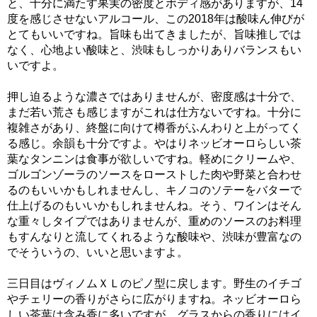
と、十分に満たす果実の密度とボディ感がありますが、14
度を感じさせないアルコール、この2018年は酸味ん伸びが
とてもいいですね。旨味も出てきましたが、旨味推しでは
なく、心地よい酸味と、渋味もしっかりありバランスもい
いですよ。
押し迫るような濃さではありませんが、密度感は十分で、
まだ若い荒さも感じますがこれは仕方ないですね。十分に
複雑さがあり、終盤に向けて樽香がふんわりと上がってく
る感じ。余韻も十分ですよ。やはりネッビオーロらしい茶
葉なタンニンは食事が欲しいですね。軽めにクリームや、
ゴルゴンゾーラのソースをローストした肉や野菜と合わせ
るのもいいかもしれませんし、キノコのソテーをバターで
仕上げるのもいいかもしれませんね。そう、ワインはそん
な重々しタイプではありませんが、重めのソースのお料理
もすんなりと流してくれるような酸味や、渋味が豊富なの
でそういうの、いいと思いますよ。
三日目はヴィノムＸＬのピノ型に戻します。野生のイチゴ
やチェリーの香りがさらに広がりますね。ネッビオーロら
しい茶葉は含み香に多いですが、グラスからの香りにはイ