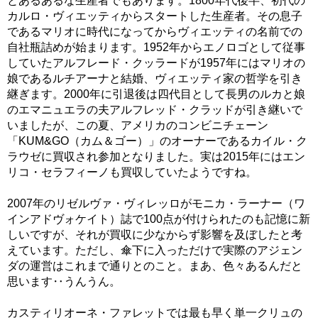
とあるあるな生産者でもあります。1800年代後半、初代の
カルロ・ヴィエッティからスタートした生産者。その息子
であるマリオに時代になってからヴィエッティの名前での
自社瓶詰めが始まります。1952年からエノロゴとして従事
していたアルフレード・クッラードが1957年にはマリオの
娘であるルチアーナと結婚、ヴィエッティ家の哲学を引き
継ぎます。2000年に引退後は四代目として長男のルカと娘
のエマニュエラの夫アルフレッド・クラッドが引き継いで
いましたが、この夏、アメリカのコンビニチェーン
「KUM&GO（カム＆ゴー）」のオーナーであるカイル・ク
ラウゼに買収され参加となりました。実は2015年にはエン
リコ・セラフィーノも買収していたようですね。
2007年のリゼルヴァ・ヴィレッロがモニカ・ラーナー（ワ
インアドヴォケイト）誌で100点が付けられたのも記憶に新
しいですが、それが買収に少なからず影響を及ぼしたと考
えています。ただし、傘下に入っただけで実際のアジェン
ダの運営はこれまで通りとのこと。まあ、色々あるんだと
思います‥うんうん。
カスティリオーネ・ファレットでは最も早く単一クリュの