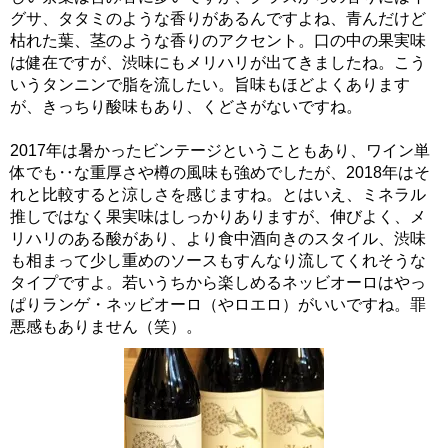
グサ、タタミのような香りがあるんですよね、青んだけど
枯れた葉、茎のような香りのアクセント。口の中の果実味
は健在ですが、渋味にもメリハリが出てきましたね。こう
いうタンニンで脂を流したい。旨味もほどよくあります
が、きっちり酸味もあり、くどさがないですね。
2017年は暑かったビンテージということもあり、ワイン単
体でも‥な重厚さや樽の風味も強めでしたが、2018年はそ
れと比較すると涼しさを感じますね。とはいえ、ミネラル
推しではなく果実味はしっかりありますが、伸びよく、メ
リハリのある酸があり、より食中酒向きのスタイル、渋味
も相まって少し重めのソースもすんなり流してくれそうな
タイプですよ。若いうちから楽しめるネッビオーロはやっ
ぱりランゲ・ネッビオーロ（やロエロ）がいいですね。罪
悪感もありません（笑）。