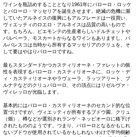
ワインを瓶詰めすることとなり1961年にバローロ・ロッケ
とバローロ・マッセリアを誕生させます。絶滅の危機に瀕
していたアルネイスの復興にもアルフレードは一役買い、
ヴィエッティのロエロ・アルネイスは品質の高いもので
す。もちろん、ピエモンテの生産者らしいドルチェットや
バルベーラ、モスカートからなるワインもありますし、バ
ルバレスコは当時から所有するマッセリアのクリュを。そ
して要はやはりバローロですね。
最もスタンダードかつカスティリオーネ・ファレットの個
性を表現するバローロ・カスティリオーネに、ロッケ・デ
ィ・カスティリオーネやラヴェーラ、ラッツアリート、ブ
ルナテなどのクリュバローロ、その頂点にはリゼルヴァ・
ヴィレッロが光臨します。
基本的にはバローロ・カスティリオーネのセカンド的な位
置づけですが、ヴィエッティが所有するブドウ園、クリュ
（畑）、樽などが選別されランゲ・ネッビオーロに格下げ
されたもののようです。つまり、バローロとなるかもしれ
ないブドウが使用されているかもしれないわけで平均樹齢