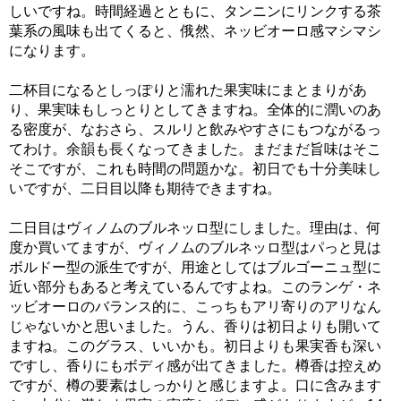
しいですね。時間経過とともに、タンニンにリンクする茶
葉系の風味も出てくると、俄然、ネッビオーロ感マシマシ
になります。
二杯目になるとしっぽりと濡れた果実味にまとまりがあ
り、果実味もしっとりとしてきますね。全体的に潤いのあ
る密度が、なおさら、スルリと飲みやすさにもつながるっ
てわけ。余韻も長くなってきました。まだまだ旨味はそこ
そこですが、これも時間の問題かな。初日でも十分美味し
いですが、二日目以降も期待できますね。
二日目はヴィノムのブルネッロ型にしました。理由は、何
度か買いてますが、ヴィノムのブルネッロ型はパっと見は
ボルドー型の派生ですが、用途としてはブルゴーニュ型に
近い部分もあると考えているんですよね。このランゲ・ネ
ッビオーロのバランス的に、こっちもアリ寄りのアリなん
じゃないかと思いました。うん、香りは初日よりも開いて
ますね。このグラス、いいかも。初日よりも果実香も深い
ですし、香りにもボディ感が出てきました。樽香は控えめ
ですが、樽の要素はしっかりと感じますよ。口に含みます