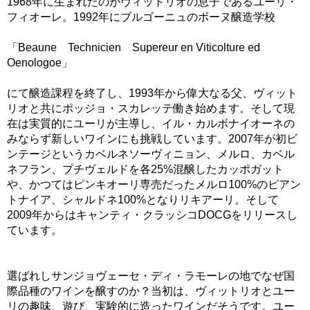
1968年に生まれたのがヴィットリオの息子であるユーリ・
フィオーレ。1992年にブルゴーニュのボーヌ醸造学校
「Beaune Technicien Supereur en Viticolture ed
Oenologoe」
にて醸造課程を終了し、1993年から偉大なる父、ヴィット
リオと共にポッジョ・スカレッテ働き始めます。そして現
在は実質的にユーリが主導し、イル・カルボナイオーネの
みならず新しいワインにも挑戦しています。2007年が初ビ
ンテージというカベルネソーヴィニョン、メルロ、カベル
ネフラン、プチヴェルドを各25%混醸したカッポガット
や、かつてはピンキオーリ専売だったメルロ100%のピアン
トナイア、シャルドネ100%となりリキアーリ。そして
2009年からはキャンティ・クラッシコDOCGをリリースし
ています。
選ばれしサンジョヴェーセ・ディ・ラモーレの地でなぜ国
際品種のワインを醸すのか？当初は、ヴィットリオとユー
リの趣味、遊び、実験的に造ったワインだそうです。ユー