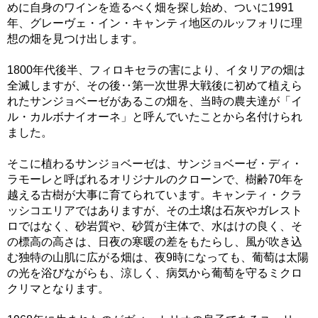
めに自身のワインを造るべく畑を探し始め、ついに1991
年、グレーヴェ・イン・キャンティ地区のルッフォリに理
想の畑を見つけ出します。
1800年代後半、フィロキセラの害により、イタリアの畑は
全滅しますが、その後‥第一次世界大戦後に初めて植えら
れたサンジョベーゼがあるこの畑を、当時の農夫達が「イ
ル・カルボナイオーネ」と呼んでいたことから名付けられ
ました。
そこに植わるサンジョベーゼは、サンジョベーゼ・ディ・
ラモーレと呼ばれるオリジナルのクローンで、樹齢70年を
越える古樹が大事に育てられています。キャンティ・クラ
ッシコエリアではありますが、その土壌は石灰やガレスト
ロではなく、砂岩質や、砂質が主体で、水はけの良く、そ
の標高の高さは、日夜の寒暖の差をもたらし、風が吹き込
む独特の山肌に広がる畑は、夜9時になっても、葡萄は太陽
の光を浴びながらも、涼しく、病気から葡萄を守るミクロ
クリマとなります。