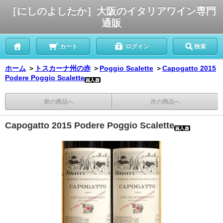
［にしのよしたか］大阪のイタリアワイン専門
通販
カート
ログイン
検索
ホーム
＞
トスカーナ州の赤
＞
Poggio Scalette
＞
Capogatto 2015
Podere Poggio Scalette
前の商品へ
次の商品へ
Capogatto 2015 Podere Poggio Scalette