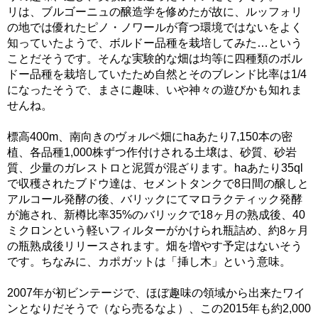
リは、ブルゴーニュの醸造学を修めたが故に、ルッフォリ
の地では優れたピノ・ノワールが育つ環境ではないをよく
知っていたようで、ボルドー品種を栽培してみた…という
ことだそうです。そんな実験的な畑は均等に四種類のボル
ドー品種を栽培していたため自然とそのブレンド比率は1/4
になったそうで、まさに趣味、いや神々の遊びかも知れま
せんね。
標高400m、南向きのヴォルペ畑にhaあたり7,150本の密
植、各品種1,000株ずつ作付けされる土壌は、砂質、砂岩
質、少量のガレストロと泥質が混ざります。haあたり35ql
で収穫されたブドウ達は、セメントタンクで8日間の醸しと
アルコール発酵の後、バリックにてマロラクティック発酵
が施され、新樽比率35%のバリックで18ヶ月の熟成後、40
ミクロンという軽いフィルターがかけられ瓶詰め、約8ヶ月
の瓶熟成後リリースされます。畑を増やす予定はないそう
です。ちなみに、カポガットは「挿し木」という意味。
2007年が初ビンテージで、ほぼ趣味の領域から出来たワイ
ンとなりだそうで（なら売るなよ）、この2015年も約2,000