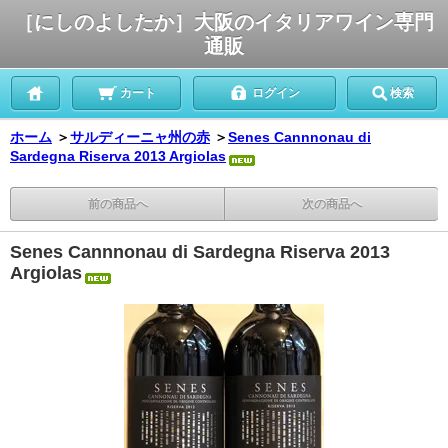
［にしのよしたか］大阪のイタリアワイン専門
通販
カート
ログイン
検索
ホーム
＞
サルディーニャ州の赤
＞
Senes Cannnonau di
Sardegna Riserva 2013 Argiolas
前の商品へ
次の商品へ
Senes Cannnonau di Sardegna Riserva 2013
Argiolas