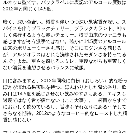
ルネッロ型です。バックラベルに表記のアルコール度数は
2012年と同じく14.5度。
暗く、深い色合い。樽香を伴いつつ深い果実香が深い。ス
パイスを伴うブラックチェリー、ブラックカラント、神々
しく発行するような赤いチェリー。樽香由来のヴァニラも
感じますがそう派手ではない。確かに14.5度のアルコール
由来のボリューミーさも感じ、そこにモダンさを感じる
が、アルジオラスはどれも洗練されたモダンさを持ってる
んですよね。重さを感じるスミレ、重厚ながらも重苦しく
ない酒質を連想させるバランスに敬服。
口に含みますと、2012年同様に白粉（おしろい）的な粉っ
ぽさが濡れる果実味を持つ。ほんわりとした紫の香り、飲
み口は14.5度を感じさせない飲みやすさもある。エキスも
過度ではなく舌が疲れない（ここ大事）。一杯目からすで
においしく飲めているし、旨味もそれなりにある‥そして
さらなる期待。2012のようなコーヒー的なローストした樽
香は感じない。
アルジオラスのワイン（特に赤ワイン）に感じる完成度の