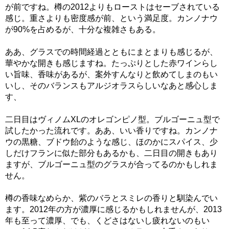
が前ですね。樽の2012よりもローストはセーブされている
感じ。重さよりも密度感が前、という満足度。カンノナウ
が90%を占めるが、十分な複雑さもある。
ああ、グラスでの時間経過とともにまとまりも感じるが、
華やかな開きも感じますね。たっぷりとした赤ワインらし
い旨味、香味があるが、案外すんなりと飲めてしまのもい
いし、そのバランスもアルジオラスらしいなあと感心しま
す、
二日目はヴィノムXLのオレゴンピノ型。ブルゴーニュ型で
試したかった流れです。ああ、いい香りですね。カンノナ
ウの黒糖、ブドウ飴のような感じ、ほのかにスパイス、少
しだけフランに似た部分もあるかも、二日目の開きもあり
ますが、ブルゴーニュ型のグラスが合ってるのかもしれま
せん。
樽の香味なめらか、紫のバラとスミレの香りと馴染んでい
ます。2012年の方が濃厚に感じるかもしれませんが、2013
年も至って濃厚、でも、くどさはないし疲れないのもい