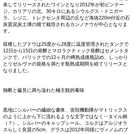
表してリリースされたワインとなり2012年が初ビンテー
ジ。カリアリの北、30キロにあるシウルグス・ドニガー
ラ、シジニ、トレクセンタ周辺の丘など海抜220m付近の石
灰質泥炭土壌の畑で栽培されるカンノナウが中心となりま
す。
収穫したブドウは25度から28度に温度管理されたタンクで
12日から15日の発酵とマロラクティック発酵はセメントタ
ンクで。バリックでの12ヶ月の樽熟成後瓶詰め、しっかり
とリゼルヴァの規格を満たす瓶熟成期間を経てリリースと
なりました。
独断と偏見に満ち溢れた極主観的毒味
黒地にシルバーの繊細な書体、攻殻機動隊かマトリックス
のように上から下に流れるような文字ではなく‥タイル柄
（？）。シルバーのキャップシール、コルクはアルジオラ
スらしく良質の5cm、グラスは2012年同様にヴィノムのブ