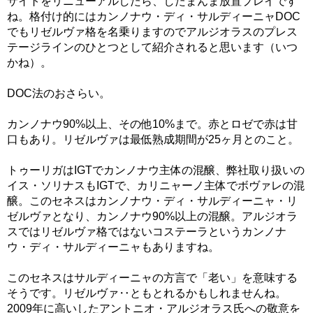
サイトをリニューアルしたら、したまんま放置プレイです
ね。格付け的にはカンノナウ・ディ・サルディーニャDOC
でもリゼルヴァ格を名乗りますのでアルジオラスのプレス
テージラインのひとつとして紹介されると思います（いつ
かね）。
DOC法のおさらい。
カンノナウ90%以上、その他10%まで。赤とロゼで赤は甘
口もあり。リゼルヴァは最低熟成期間が25ヶ月とのこと。
トゥーリガはIGTでカンノナウ主体の混醸、弊社取り扱いの
イス・ソリナスもIGTで、カリニャーノ主体でボヴァレの混
醸。このセネスはカンノナウ・ディ・サルディーニャ・リ
ゼルヴァとなり、カンノナウ90%以上の混醸。アルジオラ
スではリゼルヴァ格ではないコステーラというカンノナ
ウ・ディ・サルディーニャもありますね。
このセネスはサルディーニャの方言で「老い」を意味する
そうです。リゼルヴァ‥ともとれるかもしれませんね。
2009年に高いしたアントニオ・アルジオラス氏への敬意を