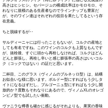
高さはヒシヒシ。セパージュの構成比率ほかモロモロ、そ
れなりに規模のある生産者なのでラインナップも豊富だ
が、そのワイン達はそれぞれの役目を果たしてるという存
在意義。
ちと脱線するが‥
サルディーニャには行ったこともないが、コルクの産地と
しても有名ですね。このワインのコルクも上質なもんです
が、抜栓後、すぐに頭から再栓しなければ、コルクはどん
どんと膨張し、再栓し辛いと感じ膨張率の高さはいいコル
ク（コックではない）の証だと思います。
二杯目、このグラス（ヴィノムのブルネッロ型）は、結構
お似合いな様に思います。ボルドー型にすればもう少しタ
イトになるはずだし、ブルゴーニュ型にすればもう少し開
放的か？度数もそれなりにあるので、ヴィノムXLのオレゴ
ンピノ型でも試したい衝動。
ヴァニラな樽香も確かに感じるがそれよりも、果実の香味