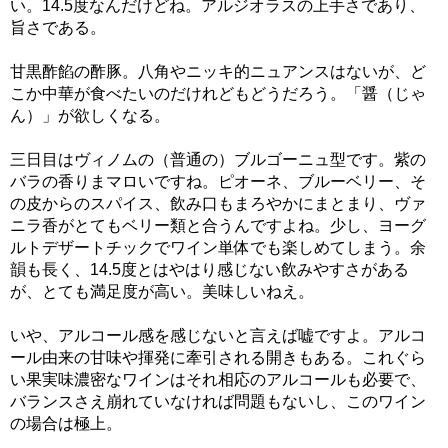
い。14.5度なんだけどね。アルジオラスの上手さであり、
旨さである。
甘黒酢餡の酢豚。八角やニッキ的ニュアンスはないが、ど
こか中華が食べたいのだけれどもどうだろう。「醤（じゃ
ん）」が欲しくなる。
三日目はヴィノムの（普通の）ブルゴーニュ型です。紫の
バラの香りまマロいですね。ピオーネ、ブルーベリー、そ
の皮からのスパイス、飲み口もまろやかにまとまり、ヴァ
ニラ香がとてもベリー類と合うんですよね。少し、ヨーグ
ルトデザートチックでワイン単体でも楽しめてしまう。余
韻も長く、14.5度とはやはり感じない飲みやすさがある
が、とても満足度が高い。美味しいねえ。
いや、アルコール感を感じないと言えば嘘ですよ。アルコ
ール由来の甘味や揮発に牽引される開きもある。これぐら
い果実味濃密なワインはそれ相応のアルコールも必要で、
バランスさえ崩れていなければ問題もないし、このワイン
の場合は極上。