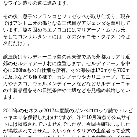
なワイン造りの道に進みます。
その後、息子のフランコとジュゼッペが取り仕切り、現在
ではアントニオの孫となる三代目がアジェンダを牽引して
います。脇を固めるエノロゴにはマリアーノ・ムッル氏。
そしてコンサルタントには、かのジャコモ・タキス（今は
名前だけ）。
醸造所はサルディーニャ島の南東部である州都カリアリ近
郊のセルディアーナ村に位置します。セルディアーナを中
心に280haもの自社畑を所有。その海抜は170mから700m
に及ぶなど多種多様で、カンノナウやカリニャーノ、モニ
カやナスコ、ヴェルメンティーノなどなどサルディーニャ
の土着品種をその日照条件や土壌などを見極め栽培してい
ます。
2012年のセネスが2017年度版のガンベロロッソ誌でトレビ
ッキエリを獲得したわけですが、昨年10月時点で公式サイ
トには掲載されていませんでしたが、今回再確認しました
が掲載されてません。というかイタリアの生産者って公式