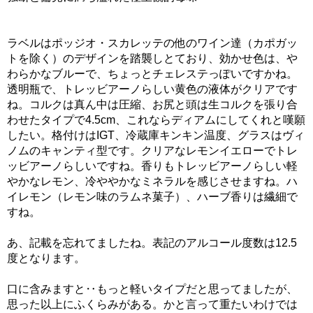
ラベルはポッジオ・スカレッテの他のワイン達（カポガッ
トを除く）のデザインを踏襲しとており、効かせ色は、や
わらかなブルーで、ちょっとチェレステっぽいですかね。
透明瓶で、トレッビアーノらしい黄色の液体がクリアです
ね。コルクは真ん中は圧縮、お尻と頭は生コルクを張り合
わせたタイプで4.5cm、これならディアムにしてくれと嘆願
したい。格付けはIGT、冷蔵庫キンキン温度、グラスはヴィ
ノムのキャンティ型です。クリアなレモンイエローでトレ
ッビアーノらしいですね。香りもトレッビアーノらしい軽
やかなレモン、冷ややかなミネラルを感じさせますね。ハ
イレモン（レモン味のラムネ菓子）、ハーブ香りは繊細で
すね。
あ、記載を忘れてましたね。表記のアルコール度数は12.5
度となります。
口に含みますと‥もっと軽いタイプだと思ってましたが、
思った以上にふくらみがある。かと言って重たいわけでは