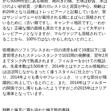
から500m付近にある南西、南向きの畑。土壌は砂質、水は
けのよい砂岩質、少量のガレストロと泥質が中心。樹齢は
約20年となり品種はトレッビアーノと記載しているが、実
はサンジョヴェーゼが栽培される畑にまばらに混植されて
いるために（古い畑ですし、キャンティ地区ですし‥わか
るな）正確な畑の面積も算出できません。よって大半がト
レッビアーノとなりますが、マルヴァジアも混植されてい
ることから、100%ではないかもしれないとのこと。
収穫後のソフトプレスされ一日の清澄を経て19度以下に温
度管理されたステンレスタンクで10日間の発酵後、翌年2月
までタンク内で熟成されます。フィルターをかけての瓶詰
め。生産本数は3,500本で、2014年とはテクニカル情報的に
はほぼ同じながらまったく違うスタイルに仕上がってお
り、2014年よりも香りやフレッシュさ、リッチな部分が飛
躍的に向上しているとのこと。また、2014年はフィルター
の関係で少し濁りもあったようですがこの2015年はクリア
な液体となっています。
独断と偏見に満ち溢れた極主観的毒味