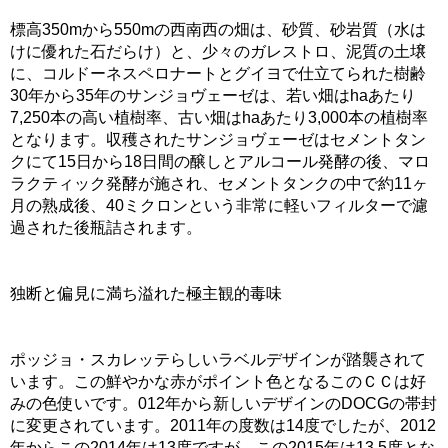
標高350mから550mの西南西の畑は、砂質、砂岩質（水は
けに優れた石だらけ）と、少々のガレストロ、泥質の土壌
に、コルドーネスペロナートとグイヨで仕立てられた樹齢
30年から35年のサンジョヴェーゼは、若い畑はhaあたり
7,250本の高い植樹率、古い畑はhaあたり3,000本の植樹率
となります。収穫されたサンジョヴェーゼはセメントタン
クにて15日から18日間の醸しとアルコール発酵の後、マロ
ラクティック発酵が施され、セメントタンクの中で約11ヶ
月の熟成後、40ミクロンという非常に軽いフィルターで濾
過された後瓶詰されます。
独断と偏見に満ち溢れた極主観的毒味
ポッジョ・スカレッテらしいラベルデザインが踏襲されて
います。この鮮やかな赤がポイント色となるこのＣＣは好
みの色使いです。012年から新しいデザインのDOCGの帯封
に変更されています。2011年の度数は14度でしたが、2012
年からこの2014年は13度ですが、この2015年は13.5度とな