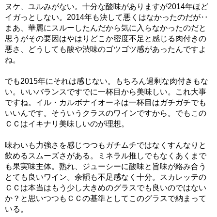
ヌケ、ユルみがない。十分な酸味がありますが2014年ほど
イガっとしない。2014年も決して悪くはなかったのだが‥
まあ、華麗にスルーしたんだから気に入らなかったのだと
思うがその要因はやはりどこか密度不足と感じる肉付きの
悪さ、どうしても酸や渋味のゴツゴツ感があったんですよ
ね。
でも2015年にそれは感じない。もちろん過剰な肉付きもな
い。いいバランスですでに一杯目から美味しい。これ大事
ですね。イル・カルボナイオーネは一杯目はガチガチでも
いいんです。そういうクラスのワインですから。でもこの
ＣＣはイキナリ美味しいのが理想。
味わいも力強さを感じつつもガチムチではなくすんなりと
飲めるスムーズさがある。ミネラル推しでもなくあくまで
も果実味主体。熟れ、ジューシーに酸味と旨味が絡み合う
とても良いワイン。余韻も不足感なく十分。スカレッテの
ＣＣは本当はもう少し大きめのグラスでも良いのではない
か？と思いつつもＣＣの基準としてこのグラスで納まって
いる。