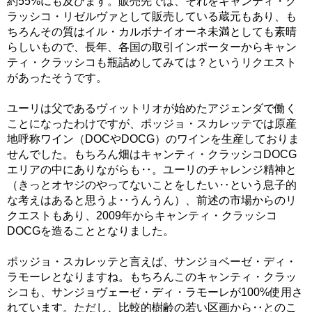
約55%にも及びます。販売先では、それをキャンティ・ク
ラッシコ・リゼルヴァとして販売している蔵元もあり、も
ちろんその質はイル・カルボナイオーネ未満としても素晴
らしいもので、長年、各国の取引インポーターからキャン
ティ・クラッシコも瓶詰めしてみては？というリクエスト
があったそうです。
ユーリは父であるヴィットリオが始めたアジェンダで働く
ことになったわけですが、ポッジョ・スカレッテでは原産
地呼称ワイン（DOCやDOCG）のワインを生産しておりま
せんでした。もちろん畑はキャンティ・クラッシコDOCG
エリアの中にありながらも‥。ユーリのチャレンジ精神と
（きっとオヤジのやってないことをしたい‥という息子的
な考えはあると思うよ‥うんうん）、前述の市場からのリ
クエストもあり、2009年からキャンティ・クラッシコ
DOCGを造ることとなりました。
ポッジョ・スカレッテと言えば、サンジョベーゼ・ディ・
ラモーレとなりますね。もちろんこのキャンティ・クラッ
シコも、サンジョヴェーゼ・ディ・ラモーレが100%使用さ
れています。ただし、比較的樹齢の若い区画から‥とのこ