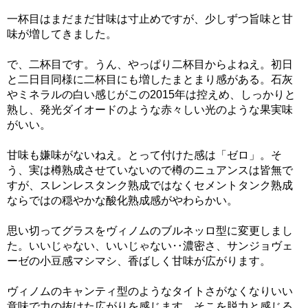
一杯目はまだまだ甘味は寸止めですが、少しずつ旨味と甘
味が増してきました。
で、二杯目です。うん、やっぱり二杯目からよねえ。初日
と二日目同様に二杯目にも増したまとまり感がある。石灰
やミネラルの白い感じがこの2015年は控えめ、しっかりと
熟し、発光ダイオードのような赤々しい光のような果実味
がいい。
甘味も嫌味がないねえ。とって付けた感は「ゼロ」。そ
う、実は樽熟成させていないので樽のニュアンスは皆無で
すが、スレンレスタンク熟成ではなくセメントタンク熟成
ならではの穏やかな酸化熟成感がやわらかい。
思い切ってグラスをヴィノムのブルネッロ型に変更しまし
た。いいじゃない、いいじゃない‥濃密さ、サンジョヴェ
ーゼの小豆感マシマシ、香ばしく甘味が広がります。
ヴィノムのキャンティ型のようなタイトさがなくなりいい
意味で力の抜けた広がりを感じます。そこを脱力と感じる