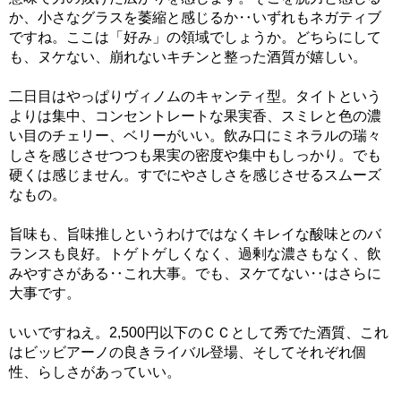
か、小さなグラスを萎縮と感じるか‥いずれもネガティブ
ですね。ここは「好み」の領域でしょうか。どちらにして
も、ヌケない、崩れないキチンと整った酒質が嬉しい。
二日目はやっぱりヴィノムのキャンティ型。タイトという
よりは集中、コンセントレートな果実香、スミレと色の濃
い目のチェリー、ベリーがいい。飲み口にミネラルの瑞々
しさを感じさせつつも果実の密度や集中もしっかり。でも
硬くは感じません。すでにやさしさを感じさせるスムーズ
なもの。
旨味も、旨味推しというわけではなくキレイな酸味とのバ
ランスも良好。トゲトゲしくなく、過剰な濃さもなく、飲
みやすさがある‥これ大事。でも、ヌケてない‥はさらに
大事です。
いいですねえ。2,500円以下のＣＣとして秀でた酒質、これ
はビッビアーノの良きライバル登場、そしてそれぞれ個
性、らしさがあっていい。