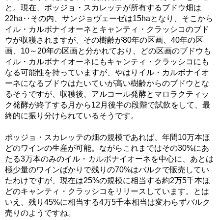
と。現在、ポッジョ・スカレッテが所有するブドウ畑は
22ha‥その内、サンジョヴェーゼは15haとなり、そこから
イル・カルボナイオーネとキャンティ・クラッシコのブド
ウが収穫されますが、その樹齢が80年の区画、40年の区
画、10～20年の区画と分かれており、どの区画のブドウも
イル・カルボナイオーネにもキャンティ・クラッシコにも
なる可能性を持っていますが、やはりイル・カルボナイオ
ーネになるブドウはたいていが高い樹齢からのブドウとな
るそうですが、収穫後、アルコール発酵とマロラクティッ
ク発酵が終了する月から12月後半の段階で試飲をして、最
終的に振り分けられているそうです。
ポッジョ・スカレッテの畑の規模であれば、年間10万本ほ
どのワインの生産が可能。ながらこれまではその30%にあ
たる3万本のみのイル・カルボナイオーネを中心に、あとは
極少量のワインばかりで残りの70%はバルクで販売してい
たわけですが、現在は25%の規模に相当する約2万5千本ほ
どのキャンティ・クラッシコをリリースしています。とは
いえ、残り45%に相当する4万5千本相当は変わらずバルク
売りのようですね。