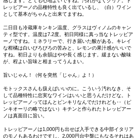
感じます。とても心地よいですね。汚れがなくクリア。ト
レッビアーノの品種特性も良く出ているし、（白）ワイン
として基本がちゃんと出来てますね。
二日目も冷蔵庫キンキン温度、グラスはヴィノムのキャン
ティ型です。温度は7.2度。初日同様に真っ当なトレッビア
ーノですね。ミネラリーで、行き届いた酸がある。キレイ
な柑橘は白いぴろぴろの苦みと、レモンの果汁感がいいで
すね。初日よりも余韻はやや長く感じます。緩まない酸味
が、程よい旨味と相まってうんまい。
旨いじゃん！（何を突然「じゃん」よ！）
モトックスさんも扱えばいいのに。こういう汚れなき、そ
して品種特性に忠実なワインはいいと思うんだけどな。ト
レッビアーノってほんとピンキリなんでだけれども‥（ピ
ンキオーリの略ではない）キチンと作られたトレッビアー
ノは真面目に旨い。
トレッビアーノは1,000円も出せば入手できる中部イタリア
のモノもあるわけですし、2,000円台中盤にもなるそれはあ