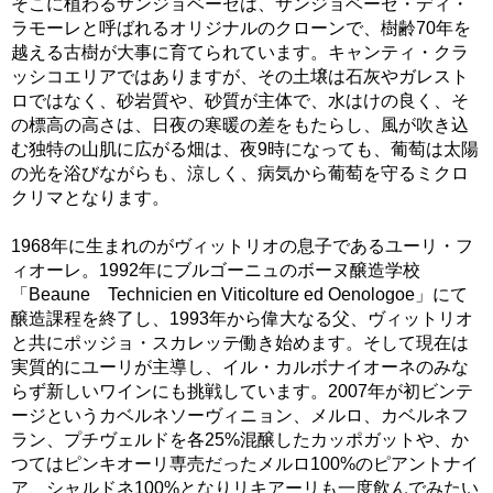
そこに植わるサンジョベーゼは、サンジョベーゼ・ディ・
ラモーレと呼ばれるオリジナルのクローンで、樹齢70年を
越える古樹が大事に育てられています。キャンティ・クラ
ッシコエリアではありますが、その土壌は石灰やガレスト
ロではなく、砂岩質や、砂質が主体で、水はけの良く、そ
の標高の高さは、日夜の寒暖の差をもたらし、風が吹き込
む独特の山肌に広がる畑は、夜9時になっても、葡萄は太陽
の光を浴びながらも、涼しく、病気から葡萄を守るミクロ
クリマとなります。
1968年に生まれのがヴィットリオの息子であるユーリ・フ
ィオーレ。1992年にブルゴーニュのボーヌ醸造学校
「Beaune Technicien en Viticolture ed Oenologoe」にて
醸造課程を終了し、1993年から偉大なる父、ヴィットリオ
と共にポッジョ・スカレッテ働き始めます。そして現在は
実質的にユーリが主導し、イル・カルボナイオーネのみな
らず新しいワインにも挑戦しています。2007年が初ビンテ
ージというカベルネソーヴィニョン、メルロ、カベルネフ
ラン、プチヴェルドを各25%混醸したカッポガットや、か
つてはピンキオーリ専売だったメルロ100%のピアントナイ
ア、シャルドネ100%となりリキアーリも一度飲んでみたい