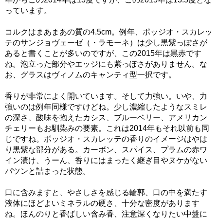
っています。
コルクはまあまあの質の4.5cm。例年、ポッジオ・スカレッ
テのサンジョヴェーゼ（・ラモーネ）は少し黒紫っぽさが
あると書くことが多いのですが、この2015年は黒赤です
ね。泡立った部分やエッジにも紫っぽさがありません。な
お、グラスはヴィノムのキャンティ型一択です。
香りが非常によく開いています。そして力強い。いや、力
強いのは例年同様ですけどね。少し濃縮したようなスミレ
の深さ、酸味を抱えたカシス、ブルーベリー、アメリカン
チェリーもお馴染みの要素。これは2014年もそれ以前も同
じですね。ポッジオ・スカレッテの香りのイメージはやは
り黒紫な部分がある。カーボン、スパイス、プラムの赤ワ
イン漬け、うーん、香りにはまったく継ぎ目やヌケがない
パツンと詰まった状態。
口に含みますと、やさしさを感じる輪郭、口の中を満たす
液体にほどよいミネラルの硬さ、十分な密度があります
ね。ほんのりと香ばしい含み香、注意深くなりたい中盤に