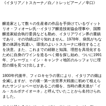
《イタリア／トスカーナ／白／トレッビアーノ／辛口》
醸造家として数々の生産者の作品を手掛けているヴィット
リオ・フィオーレ氏‥イタリア醸造技術協会理事や、国際
醸造家組合執行委員なども勤め、イタリアワイン界の重鎮
であり、その功績は計り知れません。1978年、病気がちな
妻の体調を気遣い、環境のよいトスカーナに移住すること
を決意。また、これまでの経験と知識、理想を具現化する
ために自身のワインを造るべく畑を探し始め、ついに1991
年、グレーヴェ・イン・キャンティ地区のルッフォリに理
想の畑を見つけ出します。
1800年代後半、フィロキセラの害により、イタリアの畑は
全滅しますが、その後‥第一次世界大戦後に初めて植えら
れたサンジョベーゼがあるこの畑を、当時の農夫達が「イ
ル・カルボナイオーネ」と呼んでいたことから名付けられ
ました。