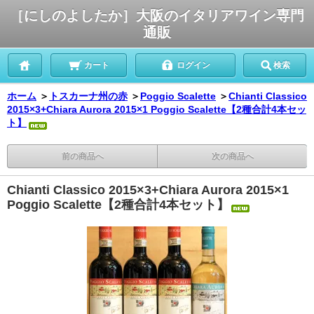
［にしのよしたか］大阪のイタリアワイン専門
通販
カート
ログイン
検索
ホーム
＞
トスカーナ州の赤
＞
Poggio Scalette
＞
Chianti Classico
2015×3+Chiara Aurora 2015×1 Poggio Scalette【2種合計4本セッ
ト】
前の商品へ
次の商品へ
Chianti Classico 2015×3+Chiara Aurora 2015×1
Poggio Scalette【2種合計4本セット】