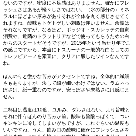
ないのですが、密度に不足感はありまません。確かにフレ
ッシュさはあるが軽々しさではない。（水の部分の）ミネ
ラルにほどよい厚みがありそれが全体を丸く感じさせてく
れますね。酸味もトゲトゲしい刺激は伴いません。余韻は
それなりですが、なるほど、ポッジオ・スカレッテの自家
消費や、近隣のトラットリアなどで使ってもらうための白
からのスタートだそうですが、2015年という当たり年でこ
の感じですから、本当にトスカーナの一般的な白としての
トレッビアーノを素直に、クリアに醸したワインなんです
ね。
ほんのりと微かな苦みがアクセントですね。全体的に繊細
さもありますが、決して線が細いわけではない。ラムネっ
ぽさは、紙一重なのですが、安っぽさや未熟さには感じま
せん。
二杯目は温度は10度。ユルみ、ダルさはない。より旨味と
それに伴うほんのり苦みが前。酸味も旨酸っぱくて、つい
キンキンに冷してしまいがちですが、これぐらいの温度も
いいですね。うん、飲み口の酸味に確かにフレッシュさを