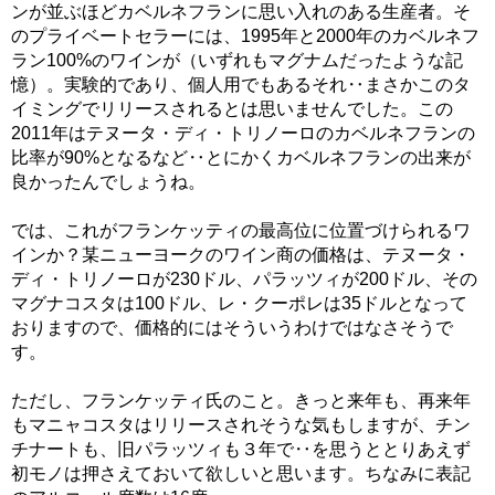
ンが並ぶほどカベルネフランに思い入れのある生産者。そ
のプライベートセラーには、1995年と2000年のカベルネフ
ラン100%のワインが（いずれもマグナムだったような記
憶）。実験的であり、個人用でもあるそれ‥まさかこのタ
イミングでリリースされるとは思いませんでした。この
2011年はテヌータ・ディ・トリノーロのカベルネフランの
比率が90%となるなど‥とにかくカベルネフランの出来が
良かったんでしょうね。
では、これがフランケッティの最高位に位置づけられるワ
インか？某ニューヨークのワイン商の価格は、テヌータ・
ディ・トリノーロが230ドル、パラッツィが200ドル、その
マグナコスタは100ドル、レ・クーポレは35ドルとなって
おりますので、価格的にはそういうわけではなさそうで
す。
ただし、フランケッティ氏のこと。きっと来年も、再来年
もマニャコスタはリリースされそうな気もしますが、チン
チナートも、旧パラッツィも３年で‥を思うととりあえず
初モノは押さえておいて欲しいと思います。ちなみに表記