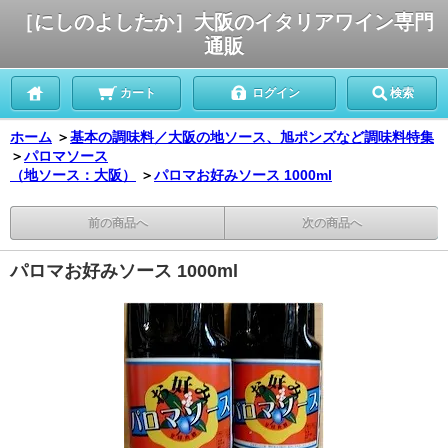
［にしのよしたか］大阪のイタリアワイン専門
通販
カート
ログイン
検索
ホーム
＞
基本の調味料／大阪の地ソース、旭ポンズなど調味料特集
＞
パロマソース
（地ソース：大阪）
＞
パロマお好みソース 1000ml
前の商品へ
次の商品へ
パロマお好みソース 1000ml