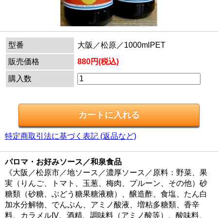
型番
大阪／松原／1000mlPET
販売価格
880円(税込)
購入数
特定商取引法に基づく表記 (返品など)
パロマ・お好みソース／和泉食品
《大阪／松原市／地ソース／濃厚ソース／原料：野菜、果
実（りんご、トマト、玉葱、梅肉、プルーン、その他）砂
糖類（砂糖、ぶどう糖果糖液糖）、醸造酢、食塩、たん白
加水分解物、でんぷん、アミノ酸液、増粘多糖類、香辛
料、カラメルIV、酒精、調味料（アミノ酸等）、酸味料、