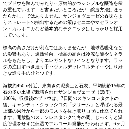
でブドウを踏んでみたり‥原始的かつシンプルな醸造を積
み重ねています…と書きたいところだが、醸造方法はほっ
たらかし、ではありません。サンジョヴェーゼの香味をよ
りストレートの抽出するための策はセニエやマセラシオ
ン・カルボニカなど基本的なテクニックはしっかりと採用
しています。
標高の高さだけが利点ではありませんが、地球温暖化など
の影響もあり、過熟傾向。標高の高さは冷涼な酸やミネラ
ルをもたらし、よりエレガントなワインとなります。ラッ
ダの注目すべき造り手‥ヴァルデッレコルティ‥やはり好
きな造り手のひとつです。
海抜約450m付近、東向きの泥炭土と石灰、平均樹齢15年の
石の多い土壌で栽培されたサンジョヴェーゼ（ほぼ）
100%。収穫後のブドウは、7日間のスキンコンタクトの
後、キャンティ・クラッシコの「クリーム」と呼ばれる最
上部の果汁から一部のモストを抜き取りロゼに仕立てられ
ます。開放型のステンレスタンクで冬の間、じっくりと温
度管理をせずに低温でアルコール発酵が行われます。6ヶ月