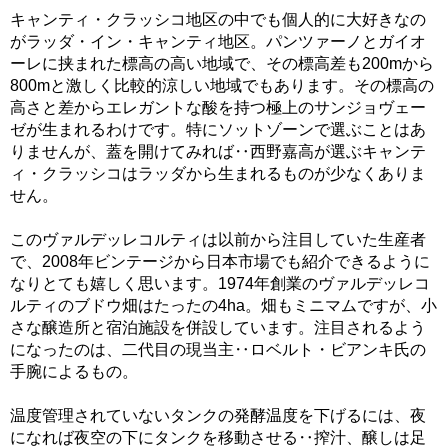
キャンティ・クラッシコ地区の中でも個人的に大好きなの
がラッダ・イン・キャンティ地区。パンツァーノとガイオ
ーレに挟まれた標高の高い地域で、その標高差も200mから
800mと激しく比較的涼しい地域でもあります。その標高の
高さと差からエレガントな酸を持つ極上のサンジョヴェー
ゼが生まれるわけです。特にソットゾーンで選ぶことはあ
りませんが、蓋を開けてみれば‥西野嘉高が選ぶキャンテ
ィ・クラッシコはラッダから生まれるものが少なくありま
せん。
このヴァルデッレコルティは以前から注目していた生産者
で、2008年ビンテージから日本市場でも紹介できるように
なりとても嬉しく思います。1974年創業のヴァルデッレコ
ルティのブドウ畑はたったの4ha。畑もミニマムですが、小
さな醸造所と宿泊施設を併設しています。注目されるよう
になったのは、二代目の現当主‥ロベルト・ビアンキ氏の
手腕によるもの。
温度管理されていないタンクの発酵温度を下げるには、夜
になれば夜空の下にタンクを移動させる‥搾汁、醸しは足