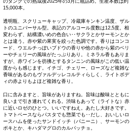
のタンクでの熟成後2025年の3月に瓶詰め。生産本数は約
15,000本。
透明瓶、スクリューキャップ、冷蔵庫キンキン温度、ザル
トのユニバーサル型。表記のアルコール度数は12,5度。相
変わらず、結構濃いめの色合い‥サクラとかサーモンとか
とは違う。赤や紫の果実を絞った色調です。香りはコンコ
ード、ウエルチっぽいブドウの香りや他の赤から紫のベリ
ーやチェリーの風味がたっぷりあり。ミネラル香もありま
すが、赤ワインを彷彿とするタンニンの風味がこの低い温
度からも感じます。イチゴ、チェリー、ローズなど複雑な
香味があるのもヴァルデッレコルティらしく、ライトボデ
ィの赤よりもよほど複雑な香り。
口に含みますと、旨味がありますね。旨味は酸味とともに
良いまで引き連れてくれる。渋味もあって（ライトな）赤
に近いロゼのひとつ。いいですねえ。あたし大好きです。
トマトベースならパスタでも惣菜でも‥だし、おいしいロ
ースハムを使ったサンドイッチ（パニーニ）、サーモンの
ポキとか、キハダマグロのカルパッチョ。