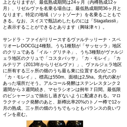
上となりますが、最低熟成期間は24ヶ月（内樽熟成12ヶ
月）、リゼルヴァを名乗る場合は、最低熟成期間36ヶ月と
なります。特定の地域（ソットゾーナ）を名乗ることもで
きる。なお、スイスで瓶詰めしたものには「Stagafassli」
と表示することができるとあります（興味津々）。
サンドラ・ファイがリリースするヴァルテッリーナ・スペ
リオーレDOCGは4種類。うち1種類が「サッセッラ」地区
のクリュである「イル・グリチネ」、うち3種類がヴァルジ
ェラ地区のクリュで「コスタバッサ」「カ・モレイ」「カ
ルテリア（2013年からリゼルヴァ）」、ヴァルジェラ地区
に所有する三ヶ所の畑のうち最も東に位置するのがこの
「カ・モレイ」。標高は550m、面積は2,5ha。先代の家が
あった場所だそう。アルコール発酵はステンレスタンク２
週間から３週間続き、マセラシオンは例年７日間。最低限
のピシャージュで抽出し過ぎないように配慮される。マロ
ラクティック発酵のあと、新樽比率20%のトノー樽で12ヶ
月の熟成、三ヶ所の畑のうちでもっともバランスの良いワ
インを産む。