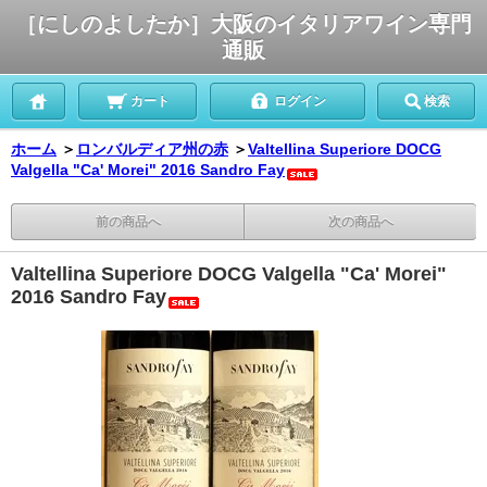
［にしのよしたか］大阪のイタリアワイン専門
通販
カート
ログイン
検索
ホーム
＞
ロンバルディア州の赤
＞
Valtellina Superiore DOCG
Valgella "Ca' Morei" 2016 Sandro Fay
前の商品へ
次の商品へ
Valtellina Superiore DOCG Valgella "Ca' Morei"
2016 Sandro Fay