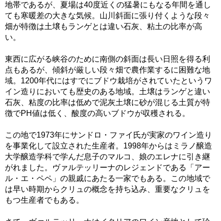
地帯であるが、夏場は40度近くの猛暑にもなる年間を通し
ても寒暖差の大きな気候。山川斜面に張り付くような段々
畑が特徴は土壌もランゲとは違い石灰、粘土の比率が高
い。
東西に広がる峡谷のために南側の斜面は長い日照を得る利
点もあるが、傾斜が厳しい段々畑で農作業するに困難な地
域。1200年代にはすでにブドウ栽培がされていたというワ
イン造りにおいても歴史のある地域。土壌はランゲと違い
石灰、粘度の比率は低めで泥灰土壌に砂が混じる土質が特
徴でPH値は低く、酸度の高いブドウが収穫される。
この地で1973年にサンドロ・ファイ氏が実家のワイン造り
を事業化して設立された生産者。1998年からはミラノ醸造
大学醸造学科で学んだ息子のマルコ、娘のエレナに引き継
がれました。ヴァルテッリーナのレジェンドである「アー
ル・エ・ペペ」の親戚にあたる一家でもある。この地域で
は早い時期からクリュの概念を持ち込み、重要なクリュを
もつ生産者でもある。