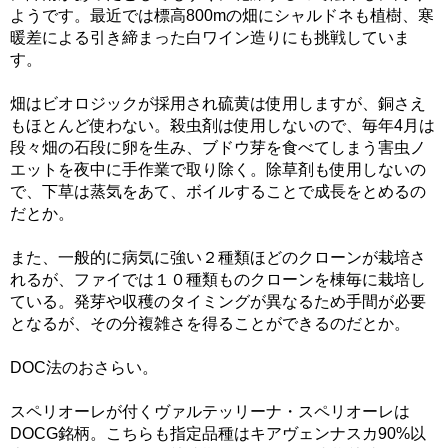
ようです。最近では標高800mの畑にシャルドネも植樹、寒
暖差による引き締まった白ワイン造りにも挑戦していま
す。
畑はビオロジックが採用され硫黄は使用しますが、銅さえ
もほとんど使わない。殺虫剤は使用しないので、毎年4月は
段々畑の石段に卵を生み、ブドウ芽を食べてしまう害虫ノ
エットを夜中に手作業で取り除く。除草剤も使用しないの
で、下草は蒸気をあて、ボイルすることで成長をとめるの
だとか。
また、一般的に病気に強い２種類ほどのクローンが栽培さ
れるが、ファイでは１０種類ものクローンを棟毎に栽培し
ている。発芽や収穫のタイミングが異なるため手間が必要
となるが、その分複雑さを得ることができるのだとか。
DOC法のおさらい。
スペリオーレが付くヴァルテッリーナ・スペリオーレは
DOCG銘柄。こちらも指定品種はキアヴェンナスカ90%以