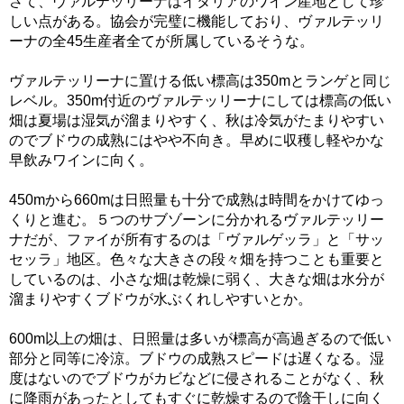
さて、ヴァルテッリーナはイタリアのワイン産地として珍
しい点がある。協会が完璧に機能しており、ヴァルテッリ
ーナの全45生産者全てが所属しているそうな。
ヴァルテッリーナに置ける低い標高は350mとランゲと同じ
レベル。350m付近のヴァルテッリーナにしては標高の低い
畑は夏場は湿気が溜まりやすく、秋は冷気がたまりやすい
のでブドウの成熟にはやや不向き。早めに収穫し軽やかな
早飲みワインに向く。
450mから660mは日照量も十分で成熟は時間をかけてゆっ
くりと進む。５つのサブゾーンに分かれるヴァルテッリー
ナだが、ファイが所有するのは「ヴァルゲッラ」と「サッ
セッラ」地区。色々な大きさの段々畑を持つことも重要と
しているのは、小さな畑は乾燥に弱く、大きな畑は水分が
溜まりやすくブドウが水ぶくれしやすいとか。
600m以上の畑は、日照量は多いが標高が高過ぎるので低い
部分と同等に冷涼。ブドウの成熟スピードは遅くなる。湿
度はないのでブドウがカビなどに侵されることがなく、秋
に降雨があったとしてもすぐに乾燥するので陰干しに向く