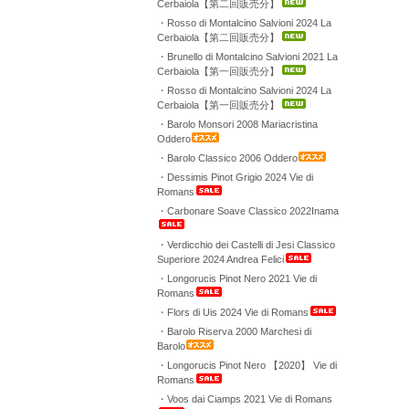
Cerbaiola【第二回販売分】
・Rosso di Montalcino Salvioni 2024 La
Cerbaiola【第二回販売分】
・Brunello di Montalcino Salvioni 2021 La
Cerbaiola【第一回販売分】
・Rosso di Montalcino Salvioni 2024 La
Cerbaiola【第一回販売分】
・Barolo Monsori 2008 Mariacristina
Oddero
・Barolo Classico 2006 Oddero
・Dessimis Pinot Grigio 2024 Vie di
Romans
・Carbonare Soave Classico 2022Inama
・Verdicchio dei Castelli di Jesi Classico
Superiore 2024 Andrea Felici
・Longorucis Pinot Nero 2021 Vie di
Romans
・Flors di Uis 2024 Vie di Romans
・Barolo Riserva 2000 Marchesi di
Barolo
・Longorucis Pinot Nero 【2020】 Vie di
Romans
・Voos dai Ciamps 2021 Vie di Romans