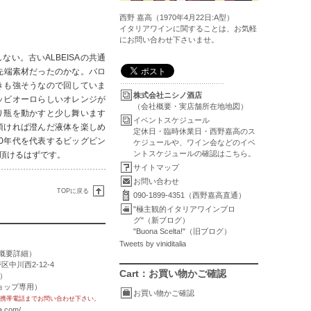
西野 嘉高（1970年4月22日:A型）
イタリアワインに関することは、お気軽
にお問い合わせ下さいませ。
い。古いALBEISAの共通
先端素材だったのかな。バロ
きも強そうなので回していま
株式会社ニシノ酒店
ッビオーロらしいオレンジが
（会社概要・実店舗所在地地図）
り瓶を動かすと少し舞います
イベントスケジュール
頂ければ澄んだ液体を楽しめ
定休日・臨時休業日・西野嘉高のス
70年代を代表するビッグビン
ケジュールや、ワイン会などのイベ
ントスケジュールの確認はこちら。
頂けるはずです。
サイトマップ
お問い合わせ
TOPに戻る
090-1899-4351（西野嘉高直通）
"極主観的イタリアワインブロ
グ"（新ブログ）
"Buona Scelta!"（旧ブログ）
Tweets by viniditalia
概要詳細
）
区中川西2-12-4
Cart：お買い物かご確認
用）
トショップ専用）
お買い物かご確認
携帯電話までお問い合わせ下さい。
a.com/