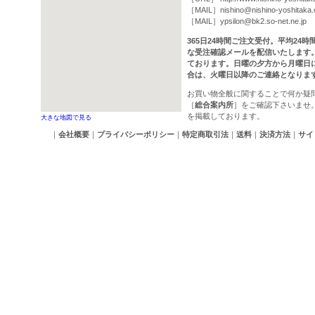
［MAIL］
nishino@nishino-yoshitaka
［MAIL］
ypsilon@bk2.so-net.ne.jp
365日24時間ご注文受付。平均24
な受注確認メールを配信いたします
ております。日曜の夕方から月曜日
合は、火曜日以降のご連絡となりま
お買い物全般に関することで何か疑
［
総合案内所
］をご確認下さいませ
を掲載しております。
大きな地図で見る
｜
会社概要
｜
プライバシーポリシー
｜
特定商取引法
｜
送料
｜
決済方法
｜
サイ