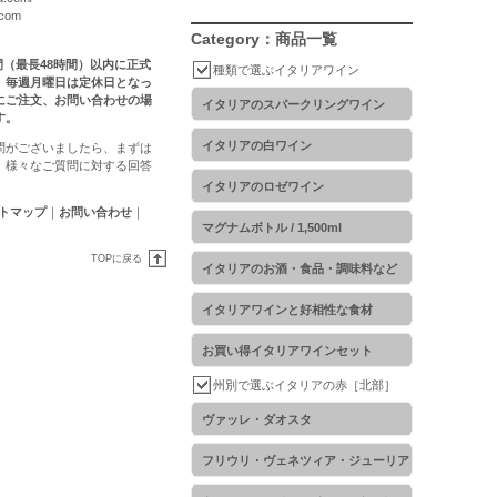
.com
Category：商品一覧
時間（最長48時間）以内に正式
種類で選ぶイタリアワイン
。毎週月曜日は定休日となっ
にご注文、お問い合わせの場
イタリアのスパークリングワイン
す。
イタリアの白ワイン
問がございましたら、まずは
。様々なご質問に対する回答
イタリアのロゼワイン
トマップ
｜
お問い合わせ
｜
マグナムボトル / 1,500ml
TOPに戻る
イタリアのお酒・食品・調味料など
イタリアワインと好相性な食材
お買い得イタリアワインセット
州別で選ぶイタリアの赤［北部］
ヴァッレ・ダオスタ
フリウリ・ヴェネツィア・ジューリア