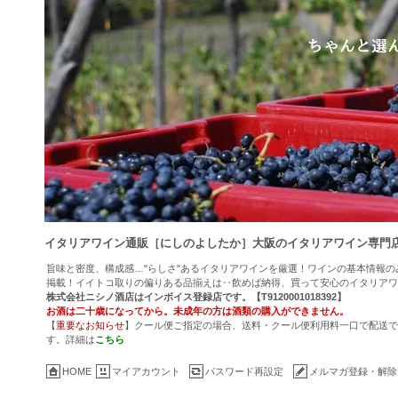
イタリアワイン通販［にしのよしたか］大阪のイタリアワイン専門
旨味と密度、構成感…"らしさ"あるイタリアワインを厳選！ワインの基本情報
掲載！イイトコ取りの偏りある品揃えは‥飲めば納得、買って安心のイタリアワ
株式会社ニシノ酒店はインボイス登録店です。【T9120001018392】
お酒は二十歳になってから。未成年の方は酒類の購入ができません。
【
重要なお知らせ
】クール便ご指定の場合、送料・クール便利用料一口で配送でき
す。詳細は
こちら
HOME
マイアカウント
パスワード再設定
メルマガ登録・解除