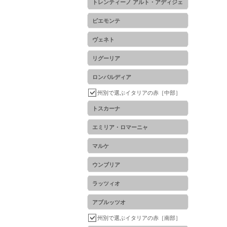
トレンティーノ アルト・アディジェ
ピエモンテ
ヴェネト
リグーリア
ロンバルディア
州別で選ぶイタリアの赤［中部］
トスカーナ
エミリア・ロマーニャ
マルケ
ウンブリア
ラッツィオ
アブルッツオ
州別で選ぶイタリアの赤［南部］