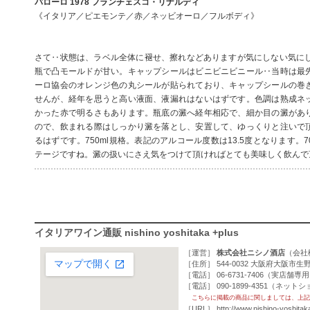
バローロ 1978 フランチェスコ・リナルディ
《イタリア／ピエモンテ／赤／ネッビオーロ／フルボディ》
さて‥状態は、ラベル全体に褪せ、擦れなどありますが気にしない気にしな
瓶で凸モールドが甘い。キャップシールはビニビニビニール‥当時は最
ーロ協会のオレンジ色の丸シールが貼られており、キャップシールの巻
せんが、経年を思うと高い液面、液漏れはないはずです。色調は熟成ネ
かった赤で明るさもあります。瓶底の澱へ経年相応で、細か目の澱があ
ので、飲まれる際はしっかり澱を落とし、安置して、ゆっくりと注いで
るはずです。750ml規格。表記のアルコール度数は13.5度となります。
テージですね。澱の扱いにさえ気をつけて頂ければとても美味しく飲んで
イタリアワイン通販 nishino yoshitaka +plus
［運営］
株式会社ニシノ酒店
（
会社
［住所］ 544-0032 大阪府大阪市生野
［電話］ 06-6731-7406（実店舗専
［電話］ 090-1899-4351（ネッ
こちらに掲載の商品に関しましては、上記
［URL］
http://www.nishino-yoshitak