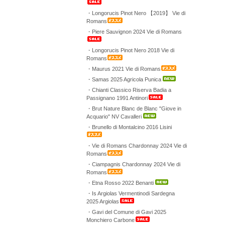
・Longorucis Pinot Nero 【2019】 Vie di
Romans
・Piere Sauvignon 2024 Vie di Romans
・Longorucis Pinot Nero 2018 Vie di
Romans
・Maurus 2021 Vie di Romans
・Samas 2025 Agricola Punica
・Chianti Classico Riserva Badia a
Passignano 1991 Antinori
・Brut Nature Blanc de Blanc "Giove in
Acquario" NV Cavalleri
・Brunello di Montalcino 2016 Lisini
・Vie di Romans Chardonnay 2024 Vie di
Romans
・Ciampagnis Chardonnay 2024 Vie di
Romans
・Etna Rosso 2022 Benanti
・Is Argiolas Vermentinodi Sardegna
2025 Argiolas
・Gavi del Comune di Gavi 2025
Monchiero Carbone