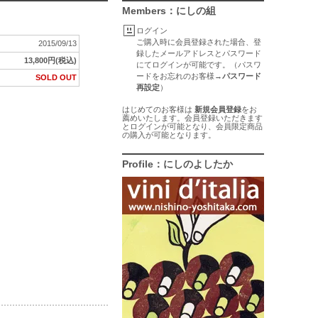
Members：にしの組
ログイン
ご購入時に会員登録された場合、登
2015/09/13
録したメールアドレスとパスワード
13,800円(税込)
にてログインが可能です。（パスワ
ードをお忘れのお客様→
パスワード
SOLD OUT
再設定
）
はじめてのお客様は
新規会員登録
をお
薦めいたします。会員登録いただきます
とログインが可能となり、会員限定商品
の購入が可能となります。
Profile：にしのよしたか