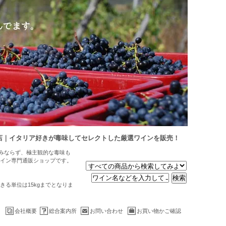
店｜イタリア好きが毒味してセレクトした厳選ワインを販売！
のみならず、極主観的な毒味も
イン専門通販ショップです。
る単位は15kgまでとなりま
会社概要
総合案内所
お問い合わせ
お買い物かご確認