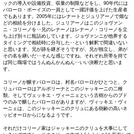
ックの導入や設備投資、収量の制限などをし、90年代には
バローロ・ボーイズの一員として一躍評価を上げた生産者
でもあります。2005年にはレナートとジュリアーノで畑な
どの相続を分けました。ジュリアーノはこのジョヴァン
ニ・コリーノを‥兄のレナーノはレナーノ・コリーノを立
ち上げ別々に瓶詰めしています。ジョヴァンニが他界する
タイミングで相続時に分与した‥という解釈で間違いない
と思います。兄が跡を継ぎそうですが、兄が独立し、弟が
その名を継いだ‥そんな感じですね。それぞれ所帯を持て
ば同じ職場ではうんぬんかんぬん‥いい決断だと思いま
す。
コリーノが醸すバローロは、村名バローロがひとつと、ク
リュバローロはアルボリーナとこのジャッキーニの二種
類。そしてヴェッキエ・ヴィーニェという古樹からのブド
ウのみで醸したバローロがありますが、ヴィッキエ・ヴィ
ーニェは、このジャッキーニのクリュにある樹齢の高いネ
ッビオーロからになるようです。
それだけコリーノ家はジャッキーニのクリュを大事にして