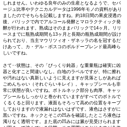
しれません。いわゆる良年のみの生産となるようで、セパ
ージュ比率やテクニカルデータは1996年モノの資料があり
ましたのでそちらを記載しますね。約18日間の果皮浸透の
後、バリックで内でアルコール発酵とマロラクティック発
酵が行われます。熟成はそのままバリックで14ヶ月。リリ
ースまでに瓶熟成期間も13ヶ月と長期の瓶熟成期間が設け
られており、当主マウリツィオ・ザネッラの名を冠するだ
けあって、カ・デル・ボスコのボルドーブレンド最高峰ら
しいですね。
さて‥状態は、その「びっくり鈍器」な重量瓶は確実に凶
器と化すこと間違いなし。白地のラベルですが、特に擦れ
や汚れはない真新しいように見えますが見落としがあれば
ごめんちゃい（それぐらいキレイ）。キャップシールも非
常に状態が良いですね。ボトルネック部分も肉厚、キャッ
プシールもしっかりと巻かれていますがすべてのボトルで
くるくると回ります。液面もそろって高めの位置をキープ
しておりますので液漏れはないはずです。液色はさすがに
黒いですね。ネックとそこの凹みを確認したところ液色は
濁りなく透明です。また底の凹みには澱が見受けられます