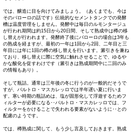
では、醸造に目を向けてみましょう。（あくまでも、今は
そのバローロの話です）伝統的なセメントタンクでの発酵
槽は温度管理をしません。発酵中は毎日のルモンタージュ
が行われ期間は約15日から20日間、そして熟成中は樽の移
し替えが行われます。発酵終了後にバローロの場合は3年も
の熟成を経ますが、最初の一年は1回から2回、二年目と三
年目には年に1回の樽の移し替えを行います。澱引きを兼ね
ており、移し替えに際に空気に触れさせることで、ゆるや
かな酸化を促すわけです（澱引きは熟成期間中に二回のみ
の情報もあり）。
そして瓶詰。通常は三年後の冬に行うのが一般的だそうで
すが、バルトロ・マスカレッロでは半年遅い夏に行いま
す。寒い時期の瓶詰めは、塩が固形化して浮遊するためフ
ィルターが必要になる‥バルトロ・マスカレッロでは、フ
ィルターをかけることで失われる要素がないように‥との
配慮のようです。
では、樽熟成に関して、もう少し言及しておきます。熟成