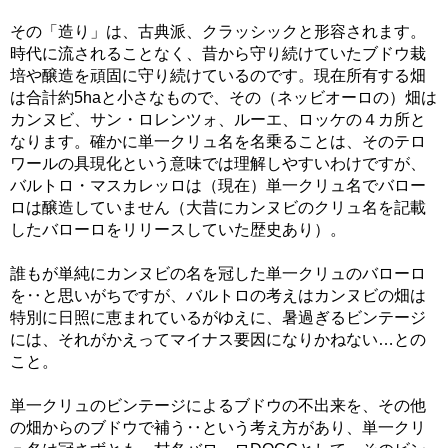
その「造り」は、古典派、クラッシックと形容されます。
時代に流されることなく、昔から守り続けていたブドウ栽
培や醸造を頑固に守り続けているのです。現在所有する畑
は合計約5haと小さなもので、その（ネッビオーロの）畑は
カンヌビ、サン・ロレンツォ、ルーエ、ロッケの４カ所と
なります。確かに単一クリュ名を名乗ることは、そのテロ
ワールの具現化という意味では理解しやすいわけですが、
バルトロ・マスカレッロは（現在）単一クリュ名でバロー
ロは醸造していません（大昔にカンヌビのクリュ名を記載
したバローロをリリースしていた歴史あり）。
誰もが単純にカンヌビの名を冠した単一クリュのバローロ
を‥と思いがちですが、バルトロの考えはカンヌビの畑は
特別に日照に恵まれているがゆえに、暑過ぎるビンテージ
には、それがかえってマイナス要因になりかねない…との
こと。
単一クリュのビンテージによるブドウの不出来を、その他
の畑からのブドウで補う‥という考え方があり、単一クリ