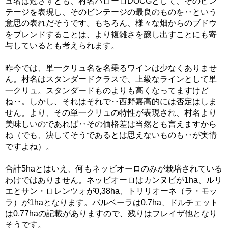
ュ名は冠さずとも、村名バローロDOCGとして、そのビン
テージを表現し、そのビンテージの最良のものを‥という
意思の表れだそうです。もちろん、様々な畑からのブドウ
をブレンドすることは、より複雑さを醸し出すことにも寄
与しているとも考えられます。
昨今では、単一クリュ名を名乗るワインは少なくありませ
ん。村名はスタンダードクラスで、上級なラインとして単
一クリュ。スタンダードものよりも高くなってますけど
ね‥。しかし、それはそれで‥西野嘉高的には否定はしま
せん。より、その単一クリュの特性が表現され、村名より
美味しいのであれば‥その価格差は当然とも言えますから
ね（でも、決してそうであるとは思えないものも‥が実情
ですよね）。
合計5haとはいえ、何もネッビオーロのみが栽培されている
わけではありません。ネッビオーロはカンヌビが1ha、ルリ
エとサン・ロレンツォが0,38ha、トリリオーネ（ラ・モッ
ラ）が1haとなります。バルベーラは0,7ha、ドルチェット
は0,77haの記載がありますので、残りはフレイザ他となり
そうです。