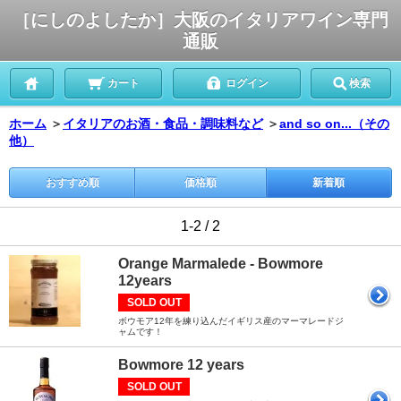
［にしのよしたか］大阪のイタリアワイン専門
通販
カート
ログイン
検索
ホーム
＞
イタリアのお酒・食品・調味料など
＞
and so on...（その
他）
おすすめ順
価格順
新着順
1-2 / 2
Orange Marmalede - Bowmore
12years
SOLD OUT
ボウモア12年を練り込んだイギリス産のマーマレードジ
ャムです！
Bowmore 12 years
SOLD OUT